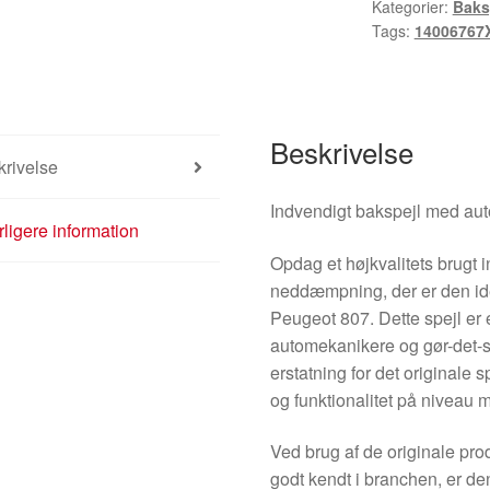
Kategorier:
Baks
807
Tags:
14006767
14006767XT
8153J5
antal
Beskrivelse
rivelse
Indvendigt bakspejl med a
ligere information
Opdag et højkvalitets brugt
neddæmpning, der er den idee
Peugeot 807. Dette spejl er 
automekanikere og gør-det-se
erstatning for det originale 
og funktionalitet på niveau m
Ved brug af de originale p
godt kendt i branchen, er den