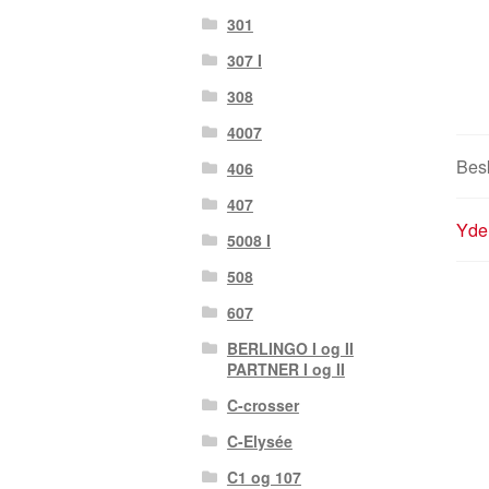
301
307 I
308
4007
Besk
406
407
Yder
5008 I
508
607
BERLINGO I og II
PARTNER I og II
C-crosser
C-Elysée
C1 og 107