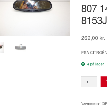
807 
8153J
269,00
kr.
PSA CITROËN
4 på lager
Indvendigt
bakspejl
til
Citroën
C8/Peugeot
Varenummer (S