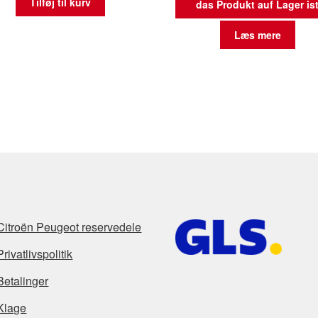
Tilføj til kurv
das Produkt auf Lager is
Læs mere
Citroën Peugeot reservedele
Privatlivspolitik
Betalinger
Klage