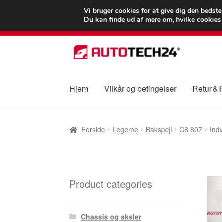
LEVERING fra 55
Vi bruger cookies for at give dig den bedst
Du kan finde ud af mere om, hvilke cookies v
Spring
Spring
til
til
navigation
indhold
Hjem
Vilkår og betingelser
Retur &
Forside
Betalinger
Kasse
Klage
Klageproced
Forside
Legeme
Bakspejl
C8 807
Ind
Vilkår og betingelser
Product categories
Chassis og aksler