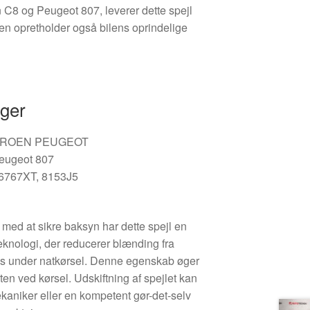
oën C8 og Peugeot 807, leverer dette spejl
men opretholder også bilens oprindelige
nger
TROEN PEUGEOT
eugeot 807
6767XT, 8153J5
med at sikre baksyn har dette spejl en
nologi, der reducerer blænding fra
ys under natkørsel. Denne egenskab øger
n ved kørsel. Udskiftning af spejlet kan
kaniker eller en kompetent gør-det-selv