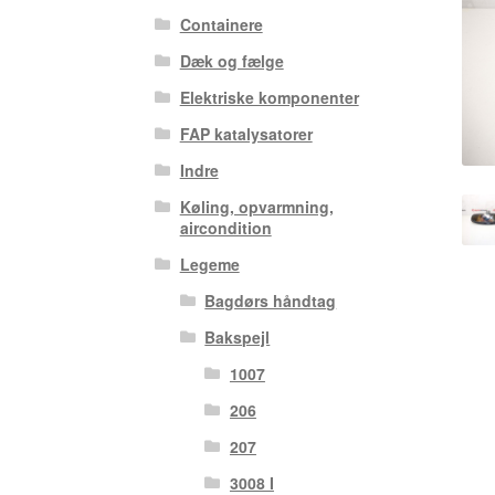
Containere
Dæk og fælge
Elektriske komponenter
FAP katalysatorer
Indre
Køling, opvarmning,
aircondition
Legeme
Bagdørs håndtag
Bakspejl
1007
206
207
3008 I