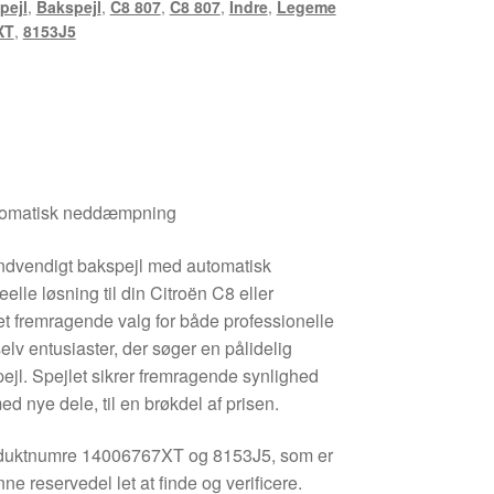
pejl
,
Bakspejl
,
C8 807
,
C8 807
,
Indre
,
Legeme
XT
,
8153J5
utomatisk neddæmpning
 indvendigt bakspejl med automatisk
lle løsning til din Citroën C8 eller
et fremragende valg for både professionelle
lv entusiaster, der søger en pålidelig
spejl. Spejlet sikrer fremragende synlighed
ed nye dele, til en brøkdel af prisen.
roduktnumre 14006767XT og 8153J5, som er
ne reservedel let at finde og verificere.