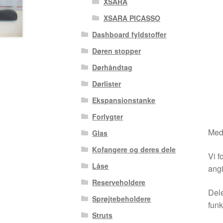
XSARA
XSARA PICASSO
Dashboard fyldstoffer
Døren stopper
Dørhåndtag
Dørlister
Ekspansionstanke
Forlygter
Medm
Glas
Kofangere og deres dele
Vi f
Låse
angi
Reserveholdere
Dele
Sprøjtebeholdere
funk
Struts