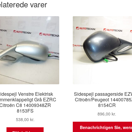
laterede varer
idespejl Venstre Elektrisk
Sidespejl passagerside EZW
mmenklappeligt Grå EZRC
Citroën/Peugeot 1440078
Citroën C8 14009348ZR
8154CR
8153FS
896,00
kr.
538,00
kr.
Benachrichtigen Sie, wen