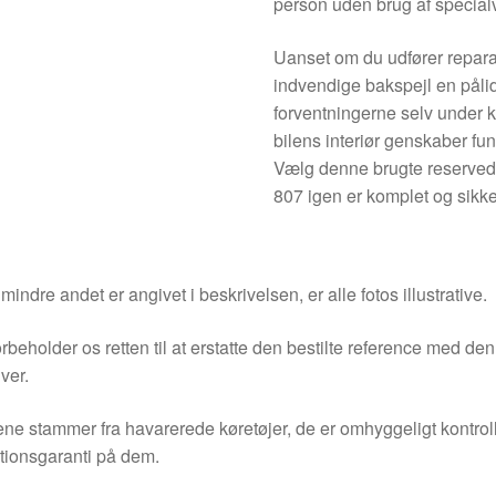
person uden brug af special
Uanset om du udfører reparat
indvendige bakspejl en påli
forventningerne selv under kr
bilens interiør genskaber fu
Vælg denne brugte reservedel
807 igen er komplet og sikke
indre andet er angivet i beskrivelsen, er alle fotos illustrative.
orbeholder os retten til at erstatte den bestilte reference med 
ver.
ne stammer fra havarerede køretøjer, de er omhyggeligt kontrol
tionsgaranti på dem.