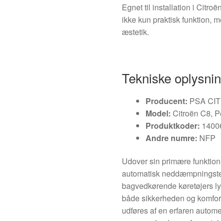
Egnet til installation i Citr
ikke kun praktisk funktion, 
æstetik.
Tekniske oplysni
Producent:
PSA CI
Model:
Citroën C8, P
Produktkoder:
1400
Andre numre:
NFP
Udover sin primære funktion 
automatisk neddæmpningstek
bagvedkørende køretøjers l
både sikkerheden og komforte
udføres af en erfaren autome