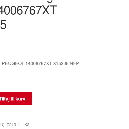
14006767XT
5
 PEUGEOT 14006767XT 8153J5 NFP
Tilføj til kurv
KU):
7213-L1_K2