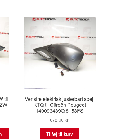
 til
Venstre elektrisk justerbart spejl
5ZW
KTQ til Citroën Peugeot
140093489Q 8153FS
672,00
kr.
n
Tilføj til kurv