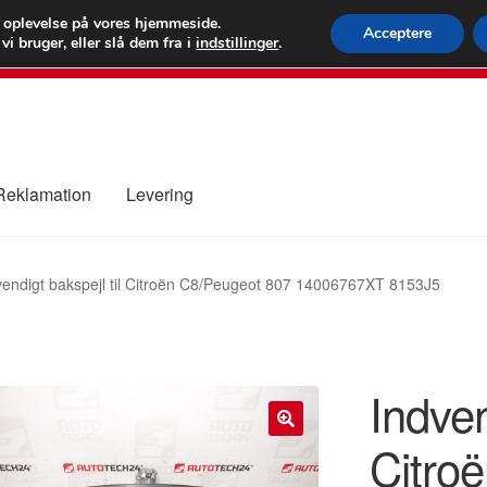
 kr.
FEDEX verdens
e oplevelse på vores hjemmeside.
Acceptere
i bruger, eller slå dem fra i
indstillinger
.
80 82 7
 Reklamation
Levering
ure
Kontakte
Kurv
Levering
Min Konto
Om os
Privatlivspolitik
vendigt bakspejl til Citroën C8/Peugeot 807 14006767XT 8153J5
Indven
Citro
🔍