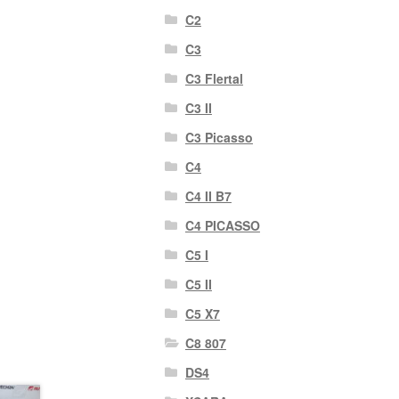
C2
C3
C3 Flertal
C3 II
C3 Picasso
C4
C4 II B7
C4 PICASSO
C5 I
C5 II
C5 X7
C8 807
DS4