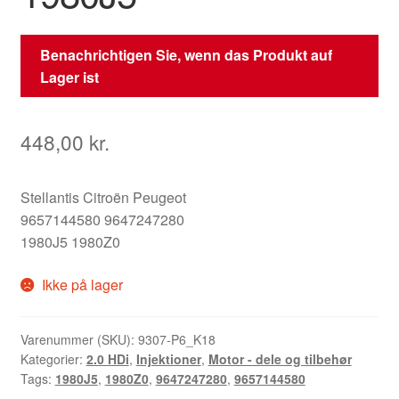
Benachrichtigen Sie, wenn das Produkt auf
Lager ist
448,00
kr.
Stellantis Citroën Peugeot
9657144580 9647247280
1980J5 1980Z0
Ikke på lager
Varenummer (SKU):
9307-P6_K18
Kategorier:
2.0 HDi
,
Injektioner
,
Motor - dele og tilbehør
Tags:
1980J5
,
1980Z0
,
9647247280
,
9657144580