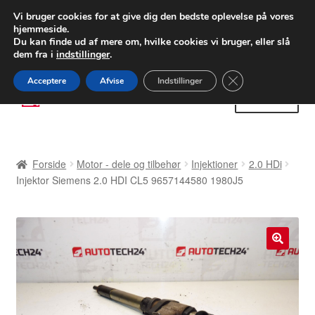
LEVERING fra 55 kr.
Vi bruger cookies for at give dig den bedste oplevelse på vores
hjemmeside.
FEDEX verdensomspændende forsendelse
Du kan finde ud af mere om, hvilke cookies vi bruger, eller slå
dem fra i
indstillinger
.
80 82 72 02
Man-fre 9-16
Close GDPR Cooki
Acceptere
Afvise
Indstillinger
Spring
Spring
Menu
til
til
navigation
indhold
Forside
Forside
Motor - dele og tilbehør
Injektioner
2.0 HDi
Betalinger
Injektor Siemens 2.0 HDI CL5 9657144580 1980J5
Kasse
Klage
🔍
Klageprocedure