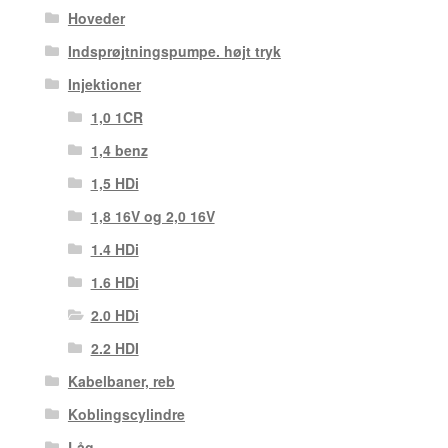
Hoveder
Indsprøjtningspumpe. højt tryk
Injektioner
1,0 1CR
1,4 benz
1,5 HDi
1,8 16V og 2,0 16V
1.4 HDi
1.6 HDi
2.0 HDi
2.2 HDI
Kabelbaner, reb
Koblingscylindre
Låg