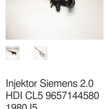
Kontakte
Kurv
Levering
Min Konto
Om os
Privatlivspolitik
Injektor Siemens 2.0
Vilkår og betingelser
HDI CL5 9657144580
1980J5