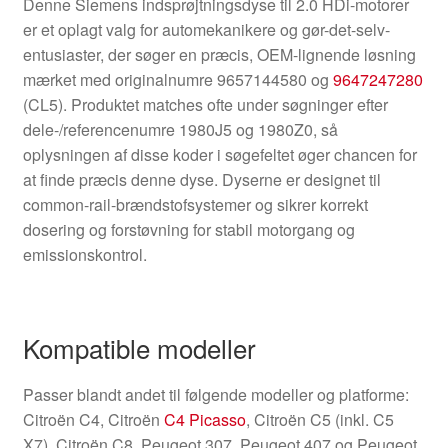
Denne Siemens indsprøjtningsdyse til 2.0 HDi-motorer
er et oplagt valg for automekanikere og gør-det-selv-
entusiaster, der søger en præcis, OEM-lignende løsning
mærket med originalnumre 9657144580 og
9647247280
(CL5). Produktet matches ofte under søgninger efter
dele-/referencenumre 1980J5 og 1980Z0, så
oplysningen af disse koder i søgefeltet øger chancen for
at finde præcis denne dyse. Dyserne er designet til
common-rail-brændstofsystemer og sikrer korrekt
dosering og forstøvning for stabil motorgang og
emissionskontrol.
Kompatible modeller
Passer blandt andet til følgende modeller og platforme:
Citroën C4, Citroën
C4 Picasso
, Citroën C5 (inkl. C5
X7), Citroën C8, Peugeot 307, Peugeot 407 og Peugeot