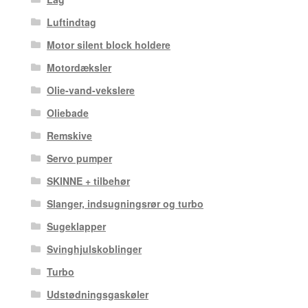
Luftindtag
Motor silent block holdere
Motordæksler
Olie-vand-vekslere
Oliebade
Remskive
Servo pumper
SKINNE + tilbehør
Slanger, indsugningsrør og turbo
Sugeklapper
Svinghjulskoblinger
Turbo
Udstødningsgaskøler