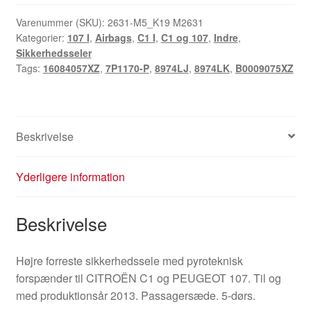
Citroën
C1
Varenummer (SKU):
2631-M5_K19 M2631
Kategorier:
107 I
,
Airbags
,
C1 I
,
C1 og 107
,
Indre
,
Peugeot
Sikkerhedsseler
107
Tags:
16084057XZ
,
7P1170-P
,
8974LJ
,
8974LK
,
B0009075XZ
7P1170-
P
8974LJ
8974LK
Beskrivelse
antal
Yderligere information
Beskrivelse
Højre forreste sikkerhedssele med pyroteknisk
forspænder til CITROËN C1 og PEUGEOT 107. Til og
med produktionsår 2013. Passagersæde. 5-dørs.