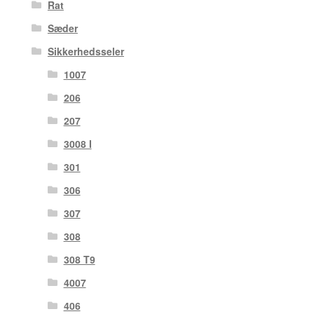
Rat
Sæder
Sikkerhedsseler
1007
206
207
3008 I
301
306
307
308
308 T9
4007
406