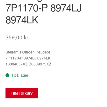
7P1170-P 8974LJ
8974LK
359,00
kr.
Stellantis Citroën Peugeot
7P1170-P 8974LJ 8974LK
16084057XZ B0009075XZ
1 på lager
Højre
Tilføj til kurv
forreste
sikkerhedssele