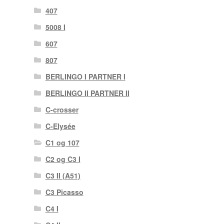
407
5008 I
607
807
BERLINGO I PARTNER I
BERLINGO II PARTNER II
C-crosser
C-Elysée
C1 og 107
C2 og C3 I
C3 II (A51)
C3 Picasso
C4 I