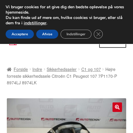
LEVERING fra 55 kr.
Vi bruger cookies for at give dig den bedste oplevelse på vores
hjemmeside.
FEDEX verdensomspændende forsendelse
Du kan finde ud af mere om, hvilke cookies vi bruger, eller slå
dem fra i
indstillinger
.
80 82 72 02
Man-fre 9-16
Close GDPR Cooki
Acceptere
Afvise
Indstillinger
Spring
Spring
Menu
til
til
navigation
indhold
Forside
Forside
Indre
Sikkerhedsseler
C1 og 107
Højre
Betalinger
forreste sikkerhedssele Citroën C1 Peugeot 107 7P1170-P
8974LJ 8974LK
Kasse
Klage
🔍
Klageprocedure