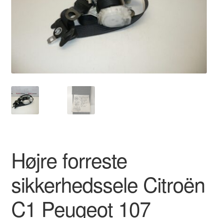
Kontakte
Kurv
Levering
Min Konto
Om os
Privatlivspolitik
Højre forreste
Vilkår og betingelser
sikkerhedssele Citroën
C1 Peugeot 107