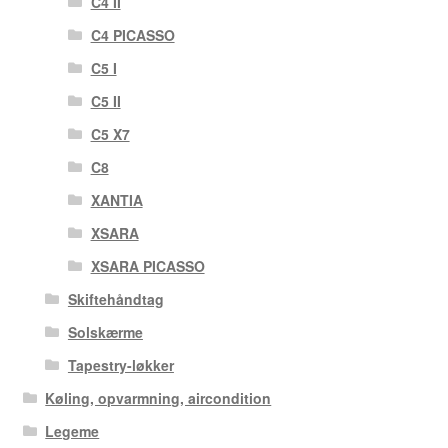
C4 II
C4 PICASSO
C5 I
C5 II
C5 X7
C8
XANTIA
XSARA
XSARA PICASSO
Skiftehåndtag
Solskærme
Tapestry-løkker
Køling, opvarmning, aircondition
Legeme