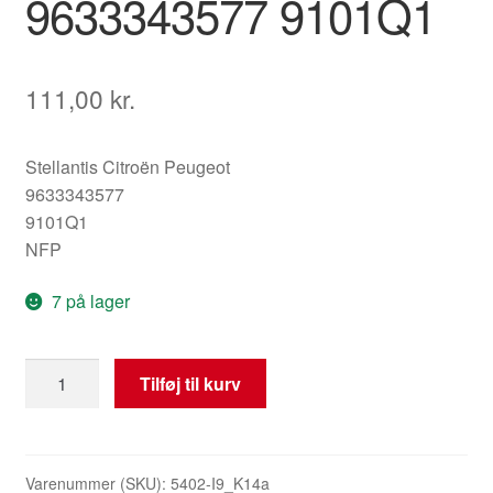
9633343577 9101Q1
111,00
kr.
Stellantis Citroën Peugeot
9633343577
9101Q1
NFP
7 på lager
Håndtag
Tilføj til kurv
til
højre
døre
Citroën
Varenummer (SKU):
5402-I9_K14a