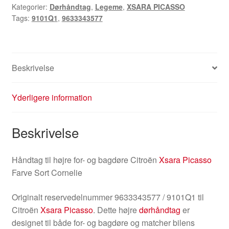
Kategorier:
Dørhåndtag
,
Legeme
,
XSARA PICASSO
Xsara
Tags:
9101Q1
,
9633343577
Picasso
9633343577
9101Q1
antal
Beskrivelse
Yderligere information
Beskrivelse
Håndtag til højre for- og bagdøre Citroën
Xsara Picasso
Farve Sort Cornelie
Originalt reservedelnummer 9633343577 / 9101Q1 til
Citroën
Xsara Picasso
. Dette højre
dørhåndtag
er
designet til både for- og bagdøre og matcher bilens