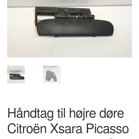
Kontakte
Kurv
Levering
Min Konto
Om os
Privatlivspolitik
Vilkår og betingelser
Håndtag til højre døre
Citroën Xsara Picasso