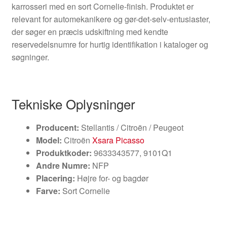
karrosseri med en sort Cornelie-finish. Produktet er
relevant for automekanikere og gør-det-selv-entusiaster,
der søger en præcis udskiftning med kendte
reservedelsnumre for hurtig identifikation i kataloger og
søgninger.
Tekniske Oplysninger
Producent:
Stellantis / Citroën / Peugeot
Model:
Citroën
Xsara Picasso
Produktkoder:
9633343577, 9101Q1
Andre Numre:
NFP
Placering:
Højre for- og bagdør
Farve:
Sort Cornelie