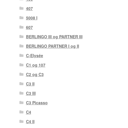
407
5008 I
607
BERLINGO III og PARTNER III
BERLINGO PARTNER I og II
C-Elysée
C1 og 107
C2 og C3
C3 II
C3 III
C3 Picasso
C4
C4 II