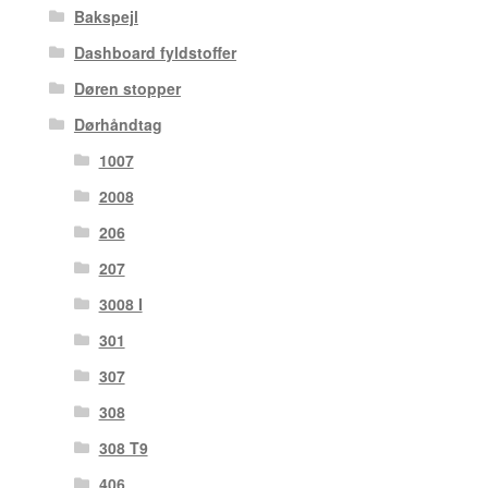
Bakspejl
Dashboard fyldstoffer
Døren stopper
Dørhåndtag
1007
2008
206
207
3008 I
301
307
308
308 T9
406