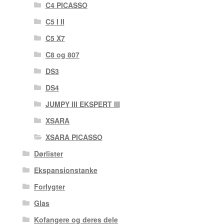
C4 PICASSO
C5 I II
C5 X7
C8 og 807
DS3
DS4
JUMPY III EKSPERT III
XSARA
XSARA PICASSO
Dørlister
Ekspansionstanke
Forlygter
Glas
Kofangere og deres dele