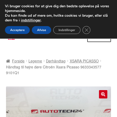
LEVERING fra 55 kr.
Vi bruger cookies for at give dig den bedste oplevelse på vores
hjemmeside.
FEDEX verdensomspændende forsendelse
Du kan finde ud af mere om, hvilke cookies vi bruger, eller slå
dem fra i
indstillinger
.
80 82 72 02
Man-fre 9-16
Close GDPR Cooki
Acceptere
Afvise
Indstillinger
Spring
Spring
Menu
til
til
navigation
indhold
Forside
Forside
Legeme
Dørhåndtag
XSARA PICASSO
Betalinger
Håndtag til højre døre Citroën Xsara Picasso 9633343577
9101Q1
Kasse
Klage
🔍
Klageprocedure