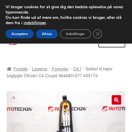
LEVERING fra 55 kr.
Vi bruger cookies for at give dig den bedste oplevelse på vores
hjemmeside.
FEDEX verdensomspændende forsendelse
Du kan finde ud af mere om, hvilke cookies vi bruger, eller slå
dem fra i
indstillinger
.
80 82 72 02
Man-fre 9-16
Close GDPR Cooki
Acceptere
Afvise
Indstillinger
Spring
Spring
Menu
til
til
navigation
indhold
Forside
Forside
Legeme
Forlygter
C4 I
Sokkel til højre
Betalinger
baglygte Citroën C4 Coupé 9646801677 6351T6
Kasse
Klage
🔍
Klageprocedure