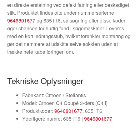
en direkte erstatning ved defekt fatning eller beskadiget
stik. Produktet findes ofte under nummerserierne
9646801677
og 6351T6, så søgning efter disse koder
øger chancen for hurtig fund i søgemaskiner. Leveres
med en kort ledningsstub, hvilket forenkler montering og
gør det nemmere at udskifte selve sokklen uden at
trække hele kabelføringen om.
Tekniske Oplysninger
Fabrikant: Citroën / Stellantis
Model: Citroën C4 Coupé 3-dørs (C4 I)
Produktkoder:
9646801677
, 6351T6
Yderligere numre: 6351T6 |
9646801677