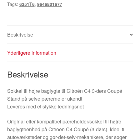
Tags:
6351T6
,
9646801677
Coupé
9646801677
6351T6
antal
Beskrivelse
Yderligere information
Beskrivelse
Sokkel til højre baglygte til Citroën C4 3-dørs Coupé
Stand på selve pærerne er ukendt
Leveres med et stykke ledningsnet
Original eller kompatibel pæreholder/sokkel til højre
baglygteenhed på Citroën C4 Coupé (3-dørs). Ideel til
autoværksteder og gør-det-selv-mekanikere, der søger