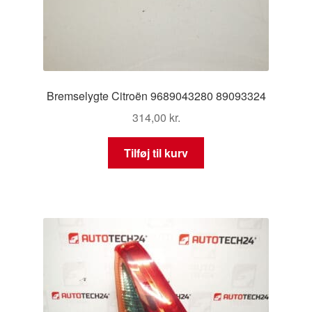
Bremselygte Citroën 9689043280 89093324
314,00
kr.
Tilføj til kurv