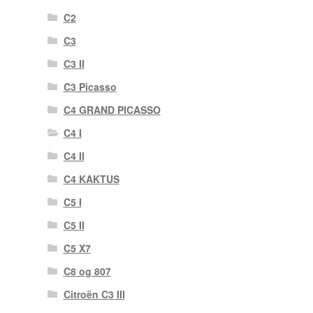
C2
C3
C3 II
C3 Picasso
C4 GRAND PICASSO
C4 I
C4 II
C4 KAKTUS
C5 I
C5 II
C5 X7
C8 og 807
Citroën C3 III