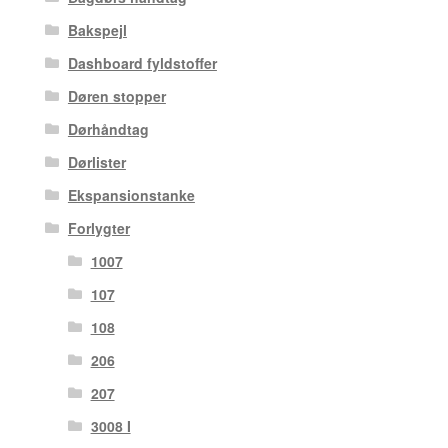
Bakspejl
Dashboard fyldstoffer
Døren stopper
Dørhåndtag
Dørlister
Ekspansionstanke
Forlygter
1007
107
108
206
207
3008 I