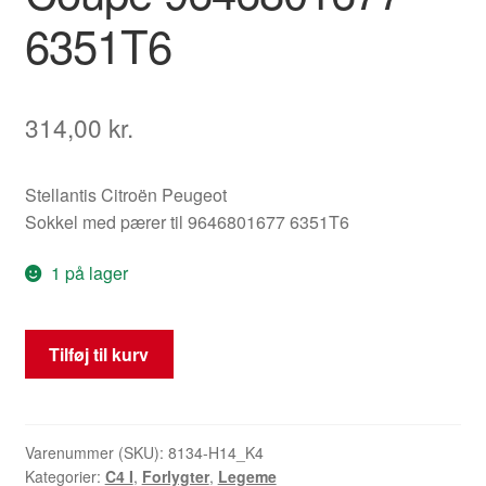
6351T6
314,00
kr.
Stellantis Citroën Peugeot
Sokkel med pærer til 9646801677 6351T6
1 på lager
Sokkel
Tilføj til kurv
til
højre
baglygte
Citroën
Varenummer (SKU):
8134-H14_K4
Kategorier:
C4 I
,
Forlygter
,
Legeme
C4