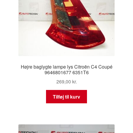
Højre baglygte lampe lys Citroën C4 Coupé
9646801677 6351T6
269,00
kr.
Tilføj til kurv