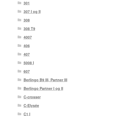
301
307 I og II
308
308 T9
4007
406
407
5008 I
607
Berlingo B9 III, Partner III
Berlingo Partner I og II
C-crosser
C-Elysée
C1 I