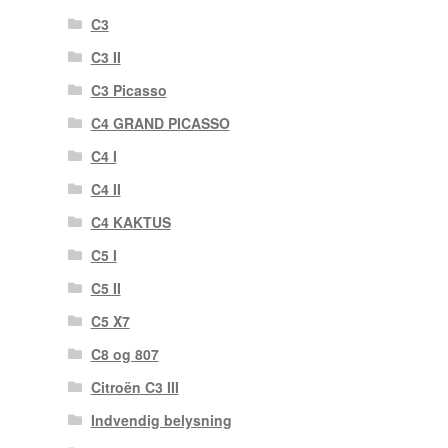
C3
C3 II
C3 Picasso
C4 GRAND PICASSO
C4 I
C4 II
C4 KAKTUS
C5 I
C5 II
C5 X7
C8 og 807
Citroën C3 III
Indvendig belysning