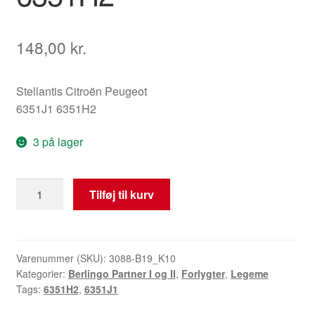
148,00
kr.
Stellantis Citroën Peugeot
6351J1 6351H2
3 på lager
Højre
Tilføj til kurv
baglygte
Citroën
Peugeot
6351J1
Varenummer (SKU):
3088-B19_K10
Kategorier:
Berlingo Partner I og II
,
Forlygter
,
Legeme
6351H2
Tags:
6351H2
,
6351J1
antal