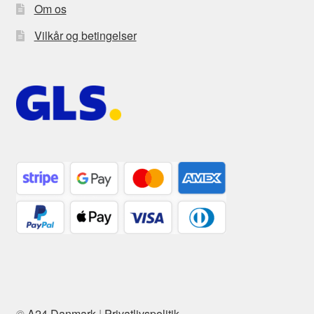
Om os
Vilkår og betingelser
©
A24 Danmark
|
Privatlivspolitik