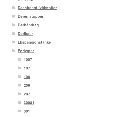
Dashboard fyldstoffer
Døren stopper
Dørhåndtag
Dørlister
Ekspansionstanke
Forlygter
1007
107
108
206
207
3008 I
301