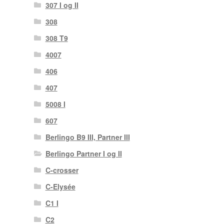
307 I og II
308
308 T9
4007
406
407
5008 I
607
Berlingo B9 III, Partner III
Berlingo Partner I og II
C-crosser
C-Elysée
C1 I
C2