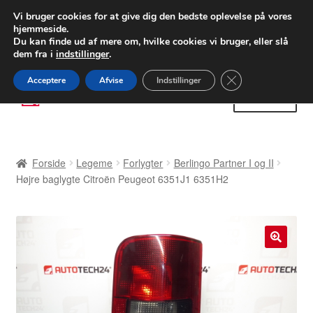
LEVERING fra 55 kr.
Vi bruger cookies for at give dig den bedste oplevelse på vores
hjemmeside.
FEDEX verdensomspændende forsendelse
Du kan finde ud af mere om, hvilke cookies vi bruger, eller slå
dem fra i
indstillinger
.
80 82 72 02
Man-fre 9-16
Close GDPR Cooki
Acceptere
Afvise
Indstillinger
Spring
Spring
Menu
til
til
navigation
indhold
Forside
Forside
Legeme
Forlygter
Berlingo Partner I og II
Betalinger
Højre baglygte Citroën Peugeot 6351J1 6351H2
Kasse
Klage
🔍
Klageprocedure