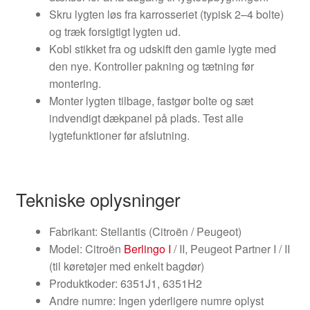
Skru lygten løs fra karrosseriet (typisk 2–4 bolte)
og træk forsigtigt lygten ud.
Kobl stikket fra og udskift den gamle lygte med
den nye. Kontroller pakning og tætning før
montering.
Monter lygten tilbage, fastgør bolte og sæt
indvendigt dækpanel på plads. Test alle
lygtefunktioner før afslutning.
Tekniske oplysninger
Fabrikant: Stellantis (Citroën / Peugeot)
Model: Citroën
Berlingo I
/ II, Peugeot Partner I / II
(til køretøjer med enkelt bagdør)
Produktkoder: 6351J1, 6351H2
Andre numre: Ingen yderligere numre oplyst