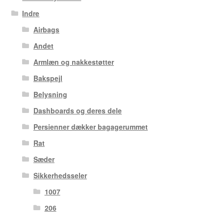
Indre
Airbags
Andet
Armlæn og nakkestøtter
Bakspejl
Belysning
Dashboards og deres dele
Persienner dækker bagagerummet
Rat
Sæder
Sikkerhedsseler
1007
206