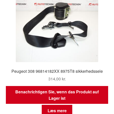
Peugeot 308 96814182XX 8975T8 sikkerhedssele
314,00
kr.
Benachrichtigen Sie, wenn das Produkt auf
Lager ist
Læs mere