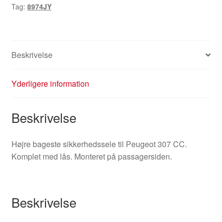
Tag:
8974JY
307
CC
8974JY
antal
Beskrivelse
Yderligere information
Beskrivelse
Højre bageste sikkerhedssele til Peugeot 307 CC.
Komplet med lås. Monteret på passagersiden.
Beskrivelse