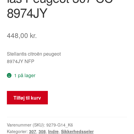
8974JY
448,00
kr.
Stellantis citroën peugeot
8974JY NFP
1 på lager
Højre
Tilføj til kurv
bageste
sikkerhedssele
med
lås
Varenummer (SKU):
9279-G14_K6
Kategorier:
307
,
308
,
Indre
,
Sikkerhedsseler
Peugeot