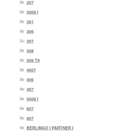
207
3008 I
301
306
307
308
308 T9
4007
406
407
5008 I
607
807
BERLINGO I PARTNER I