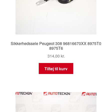
Sikkerhedssele Peugeot 308 96816670XX 8975T0
8975T6
314,00
kr.
Tilføj til kurv