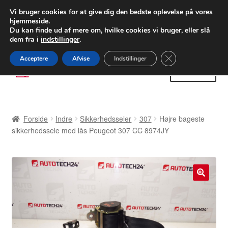
LEVERING fra 55 kr.
Vi bruger cookies for at give dig den bedste oplevelse på vores
hjemmeside.
FEDEX verdensomspændende forsendelse
Du kan finde ud af mere om, hvilke cookies vi bruger, eller slå
dem fra i
indstillinger
.
80 82 72 02
Man-fre 9-16
Close GDPR Cooki
Acceptere
Afvise
Indstillinger
Spring
Spring
Menu
til
til
navigation
indhold
Forside
Forside
Indre
Sikkerhedsseler
307
Højre bageste
Betalinger
sikkerhedssele med lås Peugeot 307 CC 8974JY
Kasse
Klage
🔍
Klageprocedure