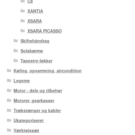
C8
XANTIA
XSARA
XSARA PICASSO
Skiftehåndtag
Solskærme
Tapestry-løkker
Køling, opvarmning, aircondition
Legeme
Motor - dele og tilbehør
Motorer, gearkasser
Trækstænger og kabler
Ukategoriseret
Værktøjssæt