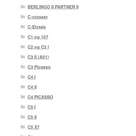
BERLINGO II PARTNER II
C-crosser
C-Elysée
C1 og 107
C2 og C3 I
C3 II (A51)
C3 Picasso
C4 I
C4 II
C4 PICASSO
C5 I
C5 II
C5 X7