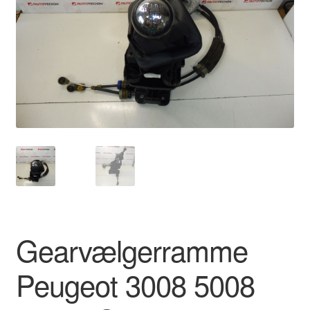
Kontakte
Kurv
Levering
Min Konto
Om os
Privatlivspolitik
Vilkår og betingelser
Gearvælgerramme
Peugeot 3008 5008