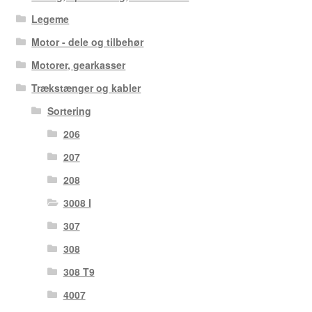
Legeme
Motor - dele og tilbehør
Motorer, gearkasser
Trækstænger og kabler
Sortering
206
207
208
3008 I
307
308
308 T9
4007