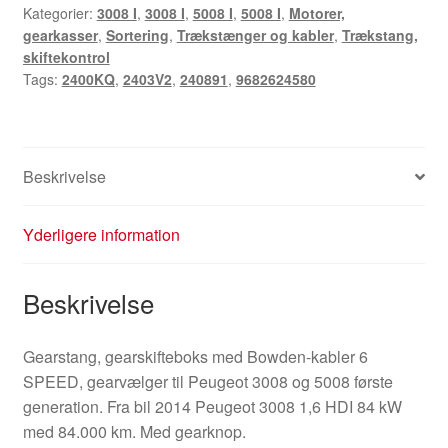
Kategorier:
3008 I
,
3008 I
,
5008 I
,
5008 I
,
Motorer,
2403V2
gearkasser
,
Sortering
,
Trækstænger og kabler
,
Trækstang,
240891
skiftekontrol
antal
Tags:
2400KQ
,
2403V2
,
240891
,
9682624580
Beskrivelse
Yderligere information
Beskrivelse
Gearstang, gearskifteboks med Bowden-kabler 6
SPEED, gearvælger til Peugeot 3008 og 5008 første
generation. Fra bil 2014 Peugeot 3008 1,6 HDI 84 kW
med 84.000 km. Med gearknop.