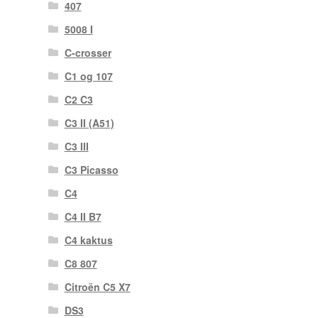
407
5008 I
C-crosser
C1 og 107
C2 C3
C3 II (A51)
C3 III
C3 Picasso
C4
C4 II B7
C4 kaktus
C8 807
Citroën C5 X7
DS3