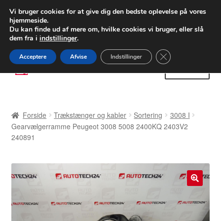
LEVERING fra 55 kr.
Vi bruger cookies for at give dig den bedste oplevelse på vores
hjemmeside.
FEDEX verdensomspændende forsendelse
Du kan finde ud af mere om, hvilke cookies vi bruger, eller slå
dem fra i
indstillinger
.
80 82 72 02
Man-fre 9-16
Close GDPR Cooki
Acceptere
Afvise
Indstillinger
Spring
Spring
Menu
til
til
navigation
indhold
Forside
Forside
Trækstænger og kabler
Sortering
3008 I
Betalinger
Gearvælgerramme Peugeot 3008 5008 2400KQ 2403V2
240891
Kasse
Klage
🔍
Klageprocedure