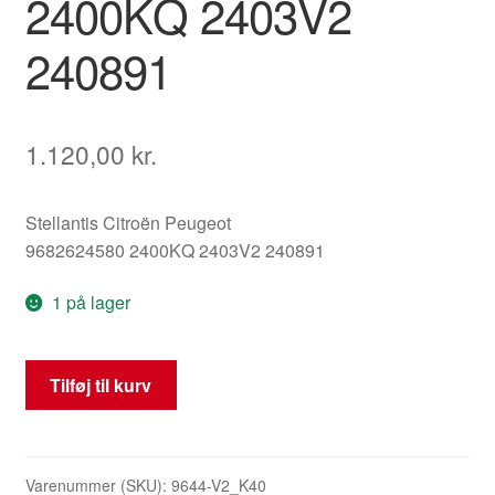
2400KQ 2403V2
240891
1.120,00
kr.
Stellantis Citroën Peugeot
9682624580 2400KQ 2403V2 240891
1 på lager
Gearvælgerramme
Tilføj til kurv
Peugeot
3008
5008
2400KQ
Varenummer (SKU):
9644-V2_K40