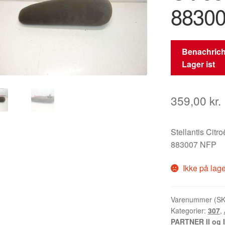
8830
Benachrich
Lager ist
359,00
kr.
Stellantis Citr
883007 NFP
Ikke på lag
Varenummer (S
Kategorier:
307
,
PARTNER II og I