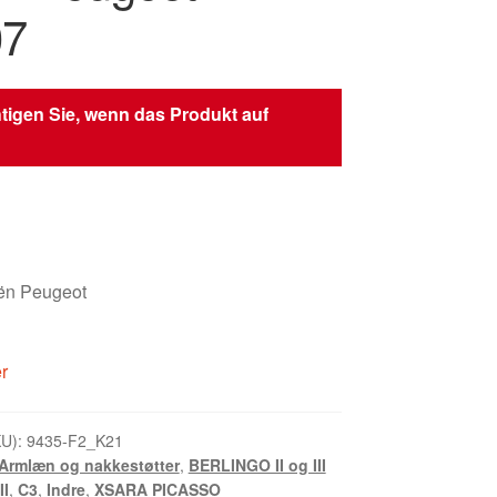
07
tigen Sie, wenn das Produkt auf
oën Peugeot
er
KU):
9435-F2_K21
Armlæn og nakkestøtter
,
BERLINGO II og III
II
,
C3
,
Indre
,
XSARA PICASSO