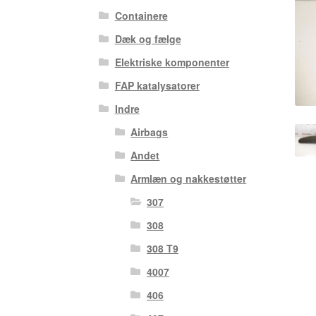
Containere
Dæk og fælge
Elektriske komponenter
FAP katalysatorer
Indre
Airbags
Andet
Armlæn og nakkestøtter
307
308
308 T9
4007
406