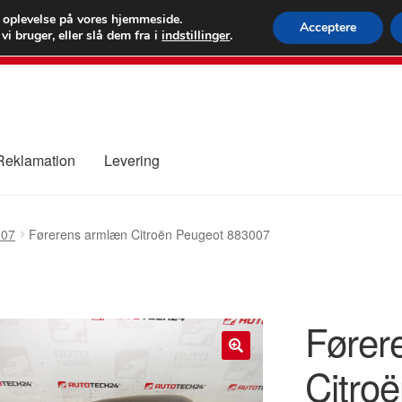
 kr.
FEDEX verdens
e oplevelse på vores hjemmeside.
Acceptere
i bruger, eller slå dem fra i
indstillinger
.
80 82 7
 Reklamation
Levering
ure
Kontakte
Kurv
Levering
Min Konto
Om os
Privatlivspolitik
307
Førerens armlæn Citroën Peugeot 883007
Fører
Citro
🔍