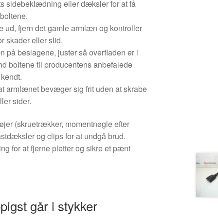
s sidebeklædning eller dæksler for at få
boltene.
te ud, fjern det gamle armlæn og kontroller
 skader eller slid.
 på beslagene, juster så overfladen er i
nd boltene til producentens anbefalede
 kendt.
 at armlænet bevæger sig frit uden at skrabe
er sider.
jer (skruetrækker, momentnøgle efter
tdæksler og clips for at undgå brud.
 for at fjerne pletter og sikre et pænt
igst går i stykker