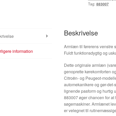
Tag:
883007
Beskrivelse
rivelse
Armlæn til førerens venstre 
ligere information
Fuldt funktionsdygtig og uska
Dette originale armlæn (var
genoprette kørekomforten og
Citroën- og Peugeot-modeller.
automekanikere og gør-det-s
lignende pasform og hurtig 
883007 øger chancen for at 
søgemaskiner. Armlænet leve
er velegnet til rutinemæssig