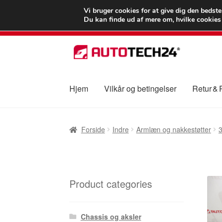
LEVERING fra 55
Vi bruger cookies for at give dig den bedst
Du kan finde ud af mere om, hvilke cookies v
Spring
Spring
til
til
navigation
indhold
Hjem
Vilkår og betingelser
Retur &
Forside
Betalinger
Kasse
Klage
Klageproced
Forside
Indre
Armlæn og nakkestøtter
Vilkår og betingelser
Product categories
Chassis og aksler