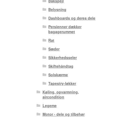
Bakspejl
Belysning
Dashboards og deres dele
Persienner dækker
bagagerummet
Rat
Sæder
Sikkerhedsseler
Skiftehåndtag
Solskærme
Tapestry-løkker
Køling, opvarmning,
aircondition
Legeme
Motor - dele og tilbehør