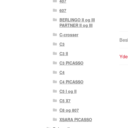
407
607
BERLINGO II og III
PARTNER II og III
C-crosser
Besk
C3
C3 II
Yder
C3 PICASSO
C4
C4 PICASSO
C5 I og II
C5 X7
C8 og 807
XSARA PICASSO