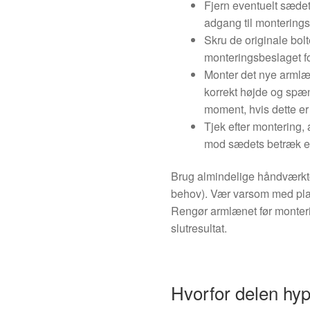
Fjern eventuelt sædet
adgang til monterings
Skru de originale bol
monteringsbeslaget for
Monter det nye armlæn
korrekt højde og spæ
moment, hvis dette er
Tjek efter montering,
mod sædets betræk ell
Brug almindelige håndværktø
behov). Vær varsom med plas
Rengør armlænet før montering
slutresultat.
Hvorfor delen hypp