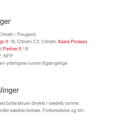
nger
(Citroën / Peugeot)
go II
/ III, Citroën C3, Citroën
Xsara Picasso
,
ot
Partner II
/ III
7, NFP
gen yderligere numre tilgængelige
linger
d bolte/skruer direkte i sædets ramme
under sædets betræk. Forberedelse og trin