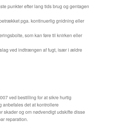
aste punkter efter lang tids brug og gentagen
 betrækket pga. kontinuerlig gnidning eller
eringsbolte, som kan føre til knirken eller
lag ved indtrængen af fugt, især i ældre
7 ved bestilling for at sikre hurtig
ng anbefales det at kontrollere
or skader og om nødvendigt udskifte disse
bar reparation.