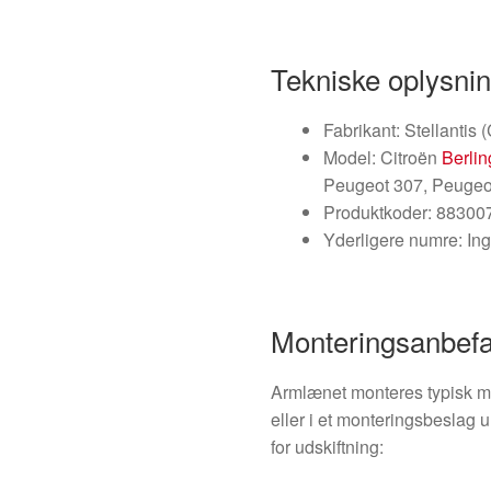
Tekniske oplysni
Fabrikant: Stellantis 
Model: Citroën
Berlin
Peugeot 307, Peuge
Produktkoder: 88300
Yderligere numre: In
Monteringsanbefa
Armlænet monteres typisk me
eller i et monteringsbeslag 
for udskiftning: