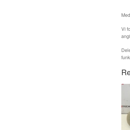
Medm
Vi f
angi
Dele
funk
Re