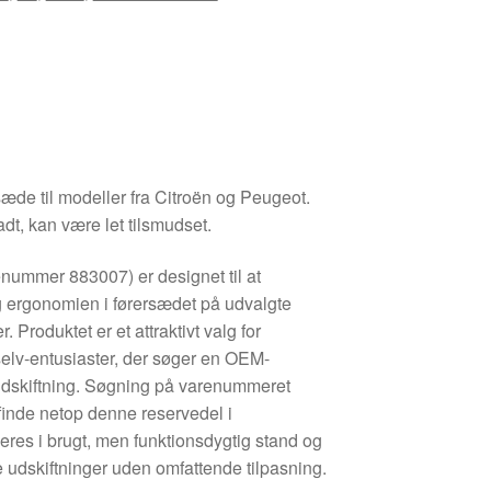
sæde til modeller fra Citroën og Peugeot.
dt, kan være let tilsmudset.
enummer 883007) er designet til at
 ergonomien i førersædet på udvalgte
 Produktet er et attraktivt valg for
elv-entusiaster, der søger en OEM-
udskiftning. Søgning på varenummeret
finde netop denne reservedel i
res i brugt, men funktionsdygtig stand og
e udskiftninger uden omfattende tilpasning.