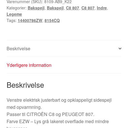
Varenummer (SKU):
8109-AB9_K22
Kategorier:
Bakspejl
,
Bakspejl
,
C8 807
,
C8 807
,
Indre
,
Legeme
Tags:
14400786ZW
,
8154CQ
Beskrivelse
Yderligere information
Beskrivelse
Venstre elektrisk justerbart og opklappeligt sidespejl
med opvarmning.
Passer til CITROËN C8 og PEUGEOT 807.
Farve EZW – Lys grå lakeret overflade med mindre