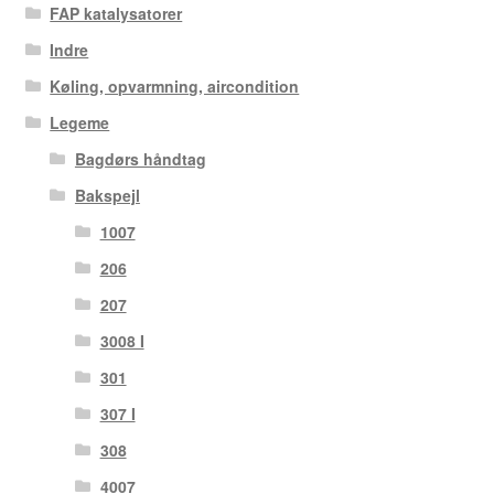
FAP katalysatorer
Indre
Køling, opvarmning, aircondition
Legeme
Bagdørs håndtag
Bakspejl
1007
206
207
3008 I
301
307 I
308
4007