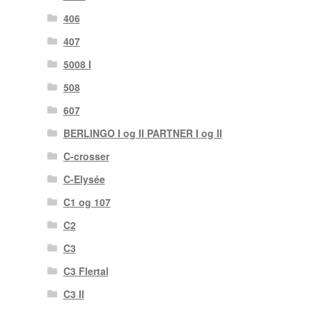
406
407
5008 I
508
607
BERLINGO I og II PARTNER I og II
C-crosser
C-Elysée
C1 og 107
C2
C3
C3 Flertal
C3 II