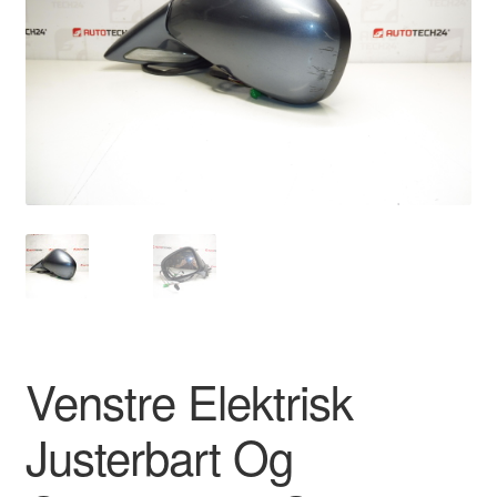
Kontakte
Kurv
Levering
Min Konto
Om os
Privatlivspolitik
Vilkår og betingelser
Venstre Elektrisk
Justerbart Og