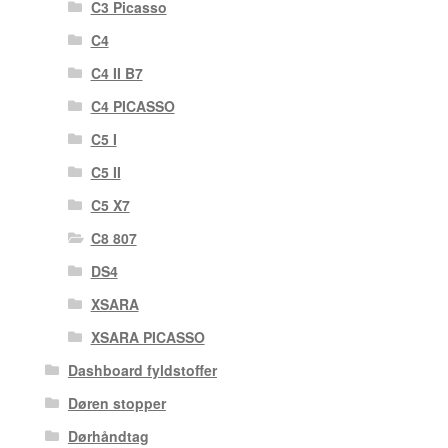
C3 Picasso
C4
C4 II B7
C4 PICASSO
C5 I
C5 II
C5 X7
C8 807
DS4
XSARA
XSARA PICASSO
Dashboard fyldstoffer
Døren stopper
Dørhåndtag