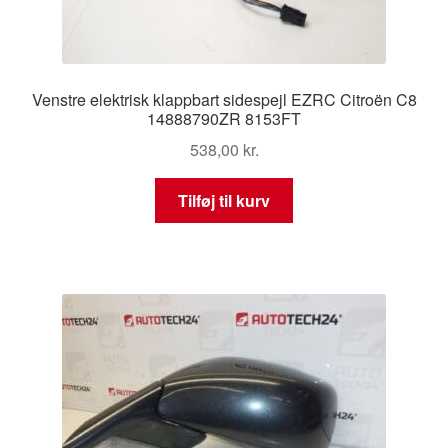
Venstre elektrisk klappbart sidespejl EZRC Citroën C8
14888790ZR 8153FT
538,00
kr.
Tilføj til kurv