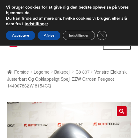
LEVERING fra 55 kr.
Vi bruger cookies for at give dig den bedste oplevelse på vores
hjemmeside.
FEDEX verdensomspændende forsendelse
Du kan finde ud af mere om, hvilke cookies vi bruger, eller slå
dem fra i
indstillinger
.
80 82 72 02
Man-fre 9-16
Close GDPR Cooki
Acceptere
Afvise
Indstillinger
Spring
Spring
Menu
til
til
navigation
indhold
Forside
Forside
Legeme
Bakspejl
C8 807
Venstre Elektrisk
Betalinger
Justerbart Og Opklappeligt Spejl EZW Citroën Peugeot
14400786ZW 8154CQ
Kasse
Klage
🔍
Klageprocedure