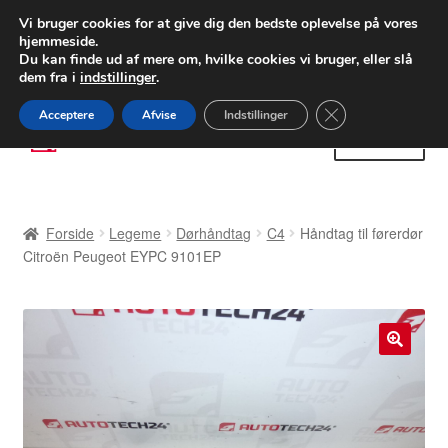
LEVERING fra 55 kr.
Vi bruger cookies for at give dig den bedste oplevelse på vores
hjemmeside.
FEDEX verdensomspændende forsendelse
Du kan finde ud af mere om, hvilke cookies vi bruger, eller slå
dem fra i
indstillinger
.
80 82 72 02
Man-fre 9-16
Close GDPR Cooki
Acceptere
Afvise
Indstillinger
Spring
Spring
Menu
til
til
navigation
indhold
Forside
Forside
Legeme
Dørhåndtag
C4
Håndtag til førerdør
Betalinger
Citroën Peugeot EYPC 9101EP
Kasse
Klage
🔍
Klageprocedure