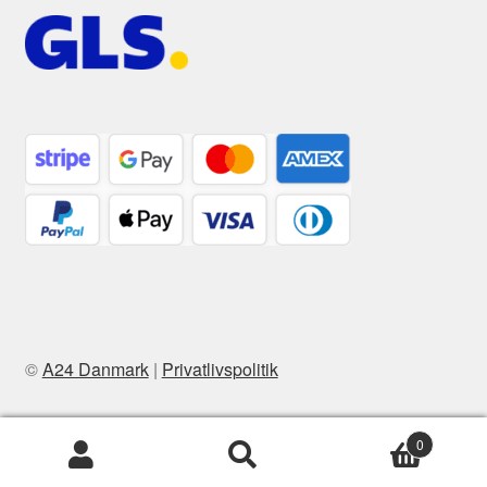
©
A24 Danmark
|
Privatlivspolitik
0
Søg
Søg
efter: