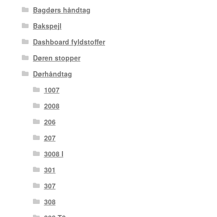
Bagdørs håndtag
Bakspejl
Dashboard fyldstoffer
Døren stopper
Dørhåndtag
1007
2008
206
207
3008 I
301
307
308