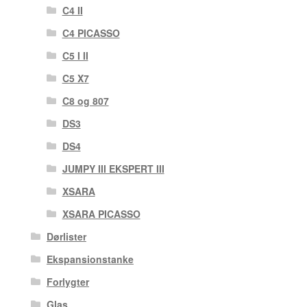
C4 II
C4 PICASSO
C5 I II
C5 X7
C8 og 807
DS3
DS4
JUMPY III EKSPERT III
XSARA
XSARA PICASSO
Dørlister
Ekspansionstanke
Forlygter
Glas