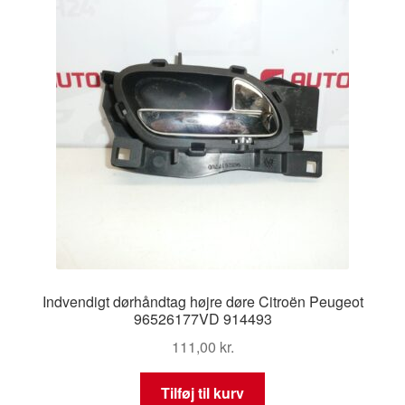
Indvendigt dørhåndtag højre døre Citroën Peugeot
96526177VD 914493
111,00
kr.
Tilføj til kurv