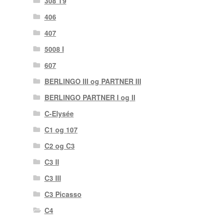
308 T9
406
407
5008 I
607
BERLINGO III og PARTNER III
BERLINGO PARTNER I og II
C-Elysée
C1 og 107
C2 og C3
C3 II
C3 III
C3 Picasso
C4