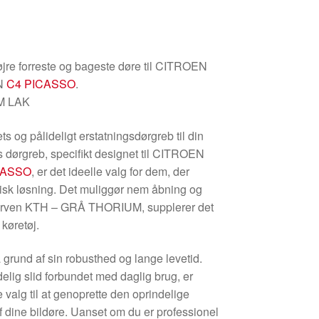
øjre forreste og bageste døre til CITROEN
EN
C4 PICASSO
.
M LAK
ets og pålideligt erstatningsdørgreb til din
s dørgreb, specifikt designet til CITROEN
CASSO
, er det ideelle valg for dem, der
tisk løsning. Det muliggør nem åbning og
farven KTH – GRÅ THORIUM, supplerer det
 køretøj.
 grund af sin robusthed og lange levetid.
delig slid forbundet med daglig brug, er
 valg til at genoprette den oprindelige
f dine bildøre. Uanset om du er professionel