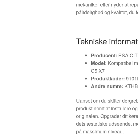
mekaniker eller nyder at rep
pålidelighed og kvalitet, du f
Tekniske informat
Producent:
PSA CI
Model:
Kompatibel 
C5 X7
Produktkoder:
9101
Andre numre:
KTH
Uanset om du skifter dørgreb 
produkt nemt at installere o
originalen. Opgrader dit køre
dets æstetiske udseende, men
på maksimum niveau.