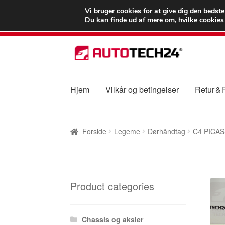
LEVERING fra 55
Vi bruger cookies for at give dig den bedst
Du kan finde ud af mere om, hvilke cookies v
Spring
Spring
til
til
navigation
indhold
Hjem
Vilkår og betingelser
Retur &
Forside
Betalinger
Kasse
Klage
Klageproced
Forside
Legeme
Dørhåndtag
C4 PICA
Vilkår og betingelser
Product categories
Chassis og aksler