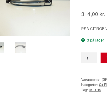
314,00
kr.
PSA CITROEN
3 på lager
Dørgreb
KTHB
Citroën
9101HS
antal
Varenummer (S
Kategorier:
C4 P
Tag:
9101HS