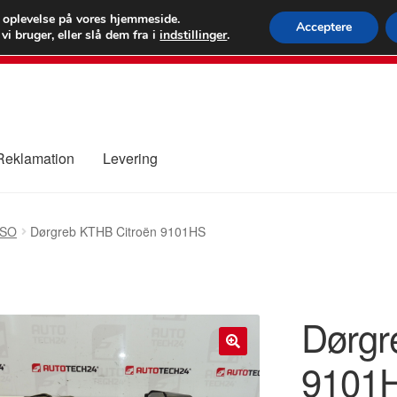
 kr.
FEDEX verdens
e oplevelse på vores hjemmeside.
Acceptere
i bruger, eller slå dem fra i
indstillinger
.
80 82 7
 Reklamation
Levering
ure
Kontakte
Kurv
Levering
Min Konto
Om os
Privatlivspolitik
SSO
Dørgreb KTHB Citroën 9101HS
Dørgr
9101
🔍