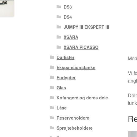
DS3
DS4
JUMPY III EKSPERT III
XSARA
XSARA PICASSO
Dørlister
Medm
Ekspansionstanke
Vi f
Forlygter
angi
Glas
Dele
Kofangere og deres dele
funk
Låse
Re
Reserveholdere
Sprøjtebeholdere