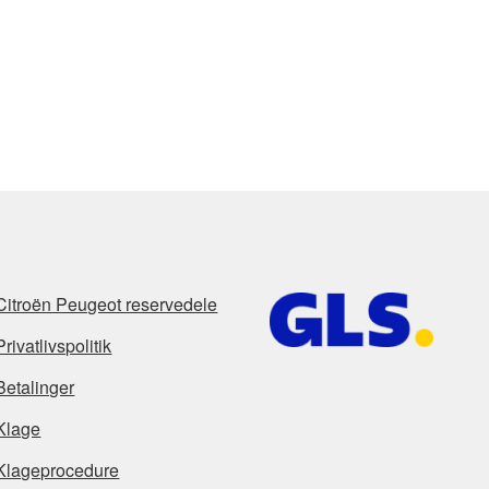
Citroën Peugeot reservedele
Privatlivspolitik
Betalinger
Klage
Klageprocedure