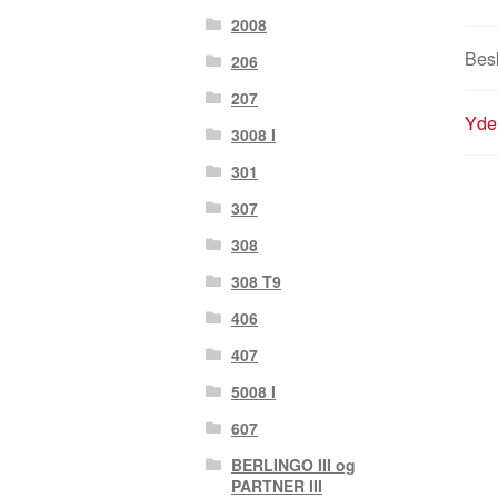
2008
Besk
206
207
Yder
3008 I
301
307
308
308 T9
406
407
5008 I
607
BERLINGO III og
PARTNER III