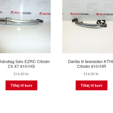
håndtag Sølv EZRC Citroën
Dørlås til førersiden KT
C5 X7 9101HS
Citroën 9101HR
314,00
kr.
314,00
kr.
Tilføj til kurv
Tilføj til kurv