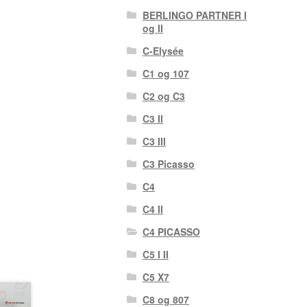
BERLINGO PARTNER I
og II
C-Elysée
C1 og 107
C2 og C3
C3 II
C3 III
C3 Picasso
C4
C4 II
C4 PICASSO
C5 I II
C5 X7
C8 og 807