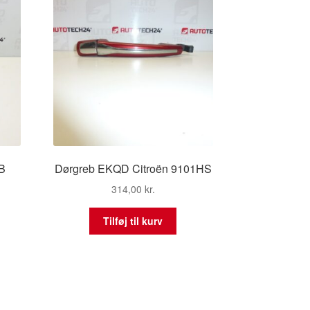
HB
Dørgreb EKQD Citroën 9101HS
314,00
kr.
Tilføj til kurv