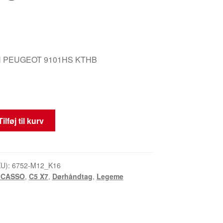
 PEUGEOT 9101HS KTHB
Tilføj til kurv
KU):
6752-M12_K16
ICASSO
,
C5 X7
,
Dørhåndtag
,
Legeme