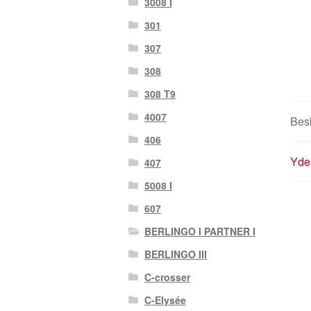
3008 I
301
307
308
308 T9
4007
Besk
406
Yder
407
5008 I
607
BERLINGO I PARTNER I
BERLINGO III
C-crosser
C-Elysée