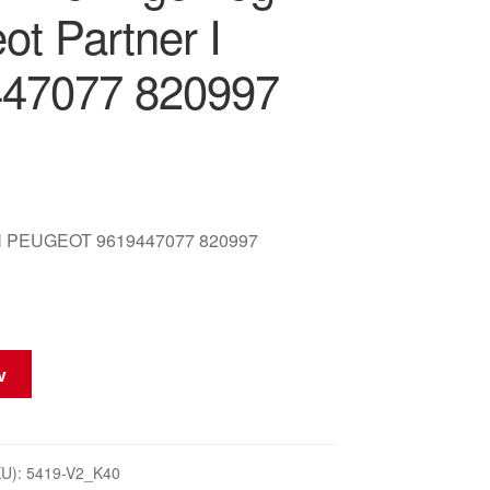
ot Partner I
47077 820997
 PEUGEOT 9619447077 820997
rv
KU):
5419-V2_K40