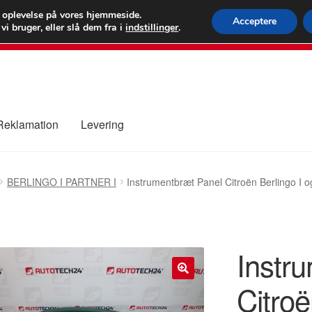
 kr.
FEDEX verdens
e oplevelse på vores hjemmeside.
Acceptere
i bruger, eller slå dem fra i
indstillinger
.
80 82 7
 Reklamation
Levering
ure
Kontakte
Kurv
Levering
Min Konto
Om os
Privatlivspolitik
BERLINGO I PARTNER I
Instrumentbræt Panel Citroën Berlingo I
Instr
Citroë
🔍