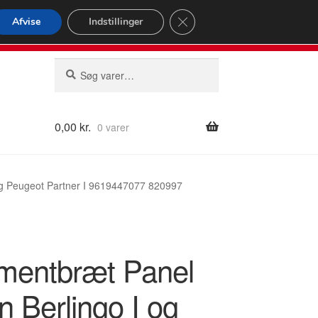
omspændende forsendelse
Close GDPR Cookie Banner
Afvise
Indstillinger
2 02
Man-fre 9-16
Søg
Søg
efter:
0,00
kr.
0 varer
 og Peugeot Partner I 9619447077 820997
umentbræt Panel
n Berlingo I og