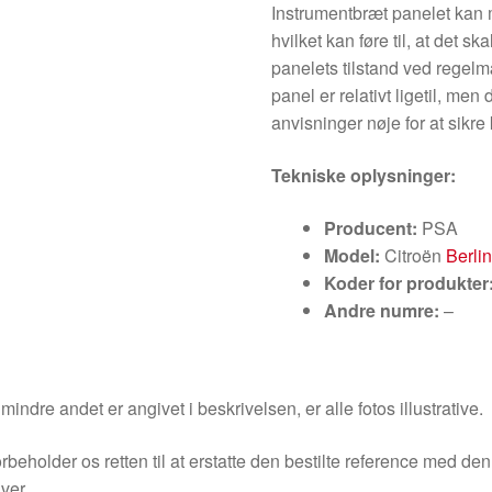
Instrumentbræt panelet kan me
hvilket kan føre til, at det s
panelets tilstand ved regelm
panel er relativt ligetil, me
anvisninger nøje for at sikre k
Tekniske oplysninger:
Producent:
PSA
Model:
Citroën
Berlin
Koder for produkter
Andre numre:
–
indre andet er angivet i beskrivelsen, er alle fotos illustrative.
orbeholder os retten til at erstatte den bestilte reference med 
ver.