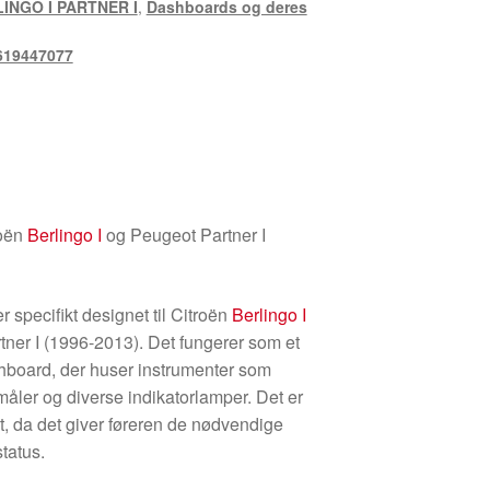
INGO I PARTNER I
,
Dashboards og deres
619447077
roën
Berlingo I
og Peugeot Partner I
R
 specifikt designet til Citroën
Berlingo I
ner I (1996-2013). Det fungerer som et
shboard, der huser instrumenter som
åler og diverse indikatorlamper. Det er
tet, da det giver føreren de nødvendige
tatus.