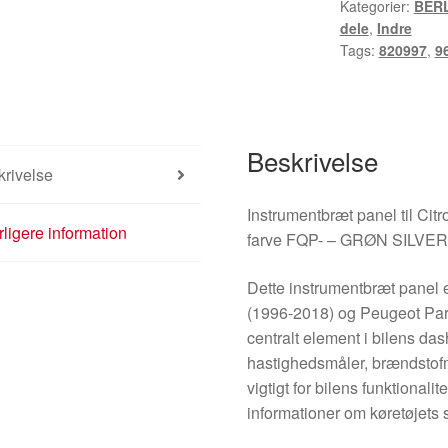
Kategorier:
BERL
og
dele
,
Indre
Peugeot
Tags:
820997
,
9
Partner
I
9619447077
820997
Beskrivelse
antal
rivelse
Instrumentbræt panel til Cit
ligere information
farve FQP- – GRØN SILVE
Dette instrumentbræt panel er
(1996-2018) og Peugeot Part
centralt element i bilens da
hastighedsmåler, brændstofm
vigtigt for bilens funktionali
informationer om køretøjets s