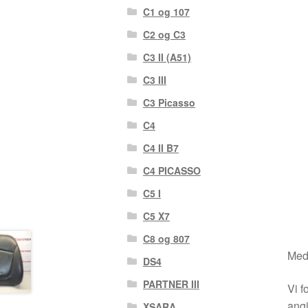
C1 og 107
C2 og C3
C3 II (A51)
C3 III
C3 Picasso
C4
C4 II B7
C4 PICASSO
C5 I
C5 X7
C8 og 807
Medm
DS4
PARTNER III
Vi f
angi
XSARA