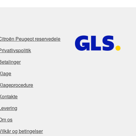
Citroën Peugeot reservedele
Privatlivspolitik
Betalinger
Klage
Klageprocedure
Kontakte
Levering
Om os
Vilkår og betingelser