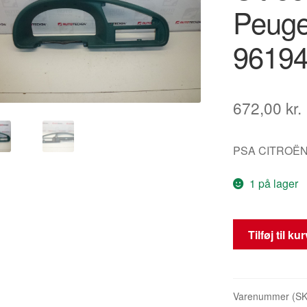
Peuge
96194
672,00
kr.
PSA CITROËN
1 på lager
Instrumentbræt
Tilføj til ku
Panel
Citroën
Berlingo
I
Varenummer (S