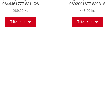
9644461777 8211Q6
9602991677 8203LA
269,00
kr.
448,00
kr.
Tilføj til kurv
Tilføj til kurv