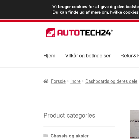
LEVERING fra 55
Vi bruger cookies for at give dig den bedst
Du kan finde ud af mere om, hvilke cookies v
Spring
Spring
til
til
navigation
indhold
Hjem
Vilkår og betingelser
Retur &
Forside
Betalinger
Kasse
Klage
Klageproced
Forside
Indre
Dashboards og deres dele
Vilkår og betingelser
Product categories
Chassis og aksler