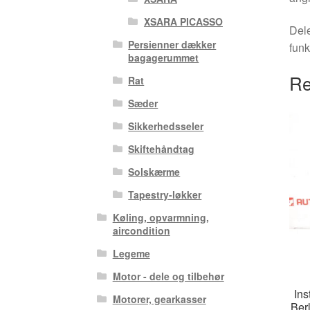
XSARA PICASSO
Dele
Persienner dækker
funk
bagagerummet
Re
Rat
Sæder
Sikkerhedsseler
Skiftehåndtag
Solskærme
Tapestry-løkker
Køling, opvarmning,
aircondition
Legeme
Motor - dele og tilbehør
Ins
Motorer, gearkasser
Berl