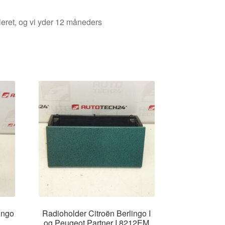
leret, og vi yder 12 måneders
ingo
Radioholder Citroën Berlingo I
og Peugeot Partner I 8212EM