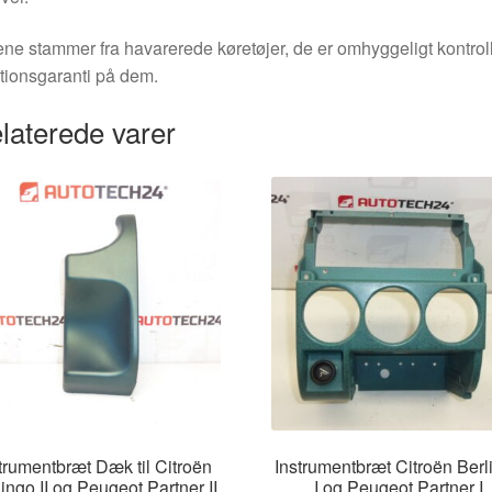
ne stammer fra havarerede køretøjer, de er omhyggeligt kontrol
tionsgaranti på dem.
laterede varer
trumentbræt Dæk til Citroën
Instrumentbræt Citroën Berl
ingo II og Peugeot Partner II
I og Peugeot Partner I