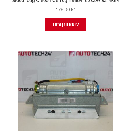
Sideairbag Citroën C5 I og II 96541528ZW 8216GN
179,00
kr.
Tilføj til kurv