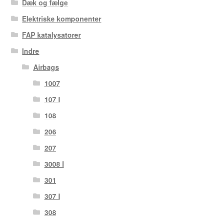
Dæk og fælge
Elektriske komponenter
FAP katalysatorer
Indre
Airbags
1007
107 I
108
206
207
3008 I
301
307 I
308