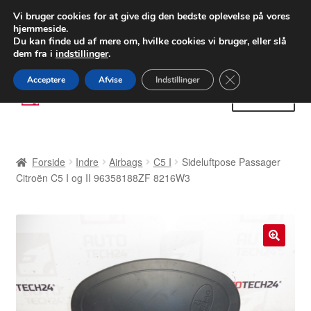
LEVERING fra 55 kr.
Vi bruger cookies for at give dig den bedste oplevelse på vores
hjemmeside.
FEDEX verdensomspændende forsendelse
Du kan finde ud af mere om, hvilke cookies vi bruger, eller slå
dem fra i
indstillinger
.
80 82 72 02
Man-fre 9-16
Close GDPR Cooki
Acceptere
Afvise
Indstillinger
Spring
Spring
Menu
til
til
navigation
indhold
Forside
Forside
Indre
Airbags
C5 I
Sideluftpose Passager
Betalinger
Citroën C5 I og II 96358188ZF 8216W3
Kasse
Klage
🔍
Klageprocedure