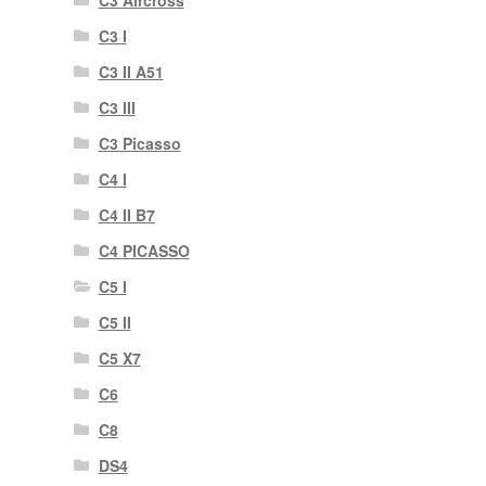
C3 I
C3 II A51
C3 III
C3 Picasso
C4 I
C4 II B7
C4 PICASSO
C5 I
C5 II
C5 X7
C6
C8
DS4