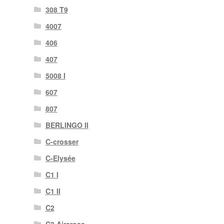
308 T9
4007
406
407
5008 I
607
807
BERLINGO II
C-crosser
C-Elysée
C1 I
C1 II
C2
C3 Aircross