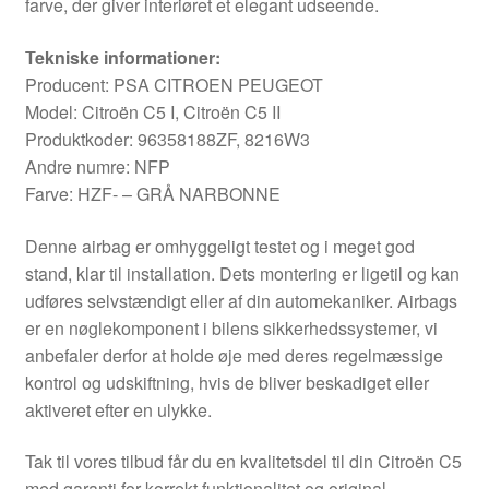
farve, der giver interiøret et elegant udseende.
Tekniske informationer:
Producent: PSA CITROEN PEUGEOT
Model: Citroën C5 I, Citroën C5 II
Produktkoder: 96358188ZF, 8216W3
Andre numre: NFP
Farve: HZF- – GRÅ NARBONNE
Denne airbag er omhyggeligt testet og i meget god
stand, klar til installation. Dets montering er ligetil og kan
udføres selvstændigt eller af din automekaniker. Airbags
er en nøglekomponent i bilens sikkerhedssystemer, vi
anbefaler derfor at holde øje med deres regelmæssige
kontrol og udskiftning, hvis de bliver beskadiget eller
aktiveret efter en ulykke.
Tak til vores tilbud får du en kvalitetsdel til din Citroën C5
med garanti for korrekt funktionalitet og original