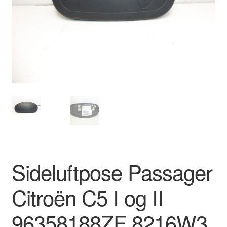
Kontakte
Kurv
Levering
Min Konto
Om os
Privatlivspolitik
Sideluftpose Passager
Vilkår og betingelser
Citroën C5 I og II
96358188ZF 8216W3