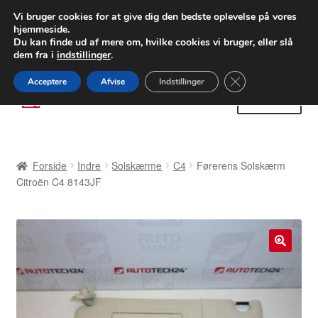
LEVERING fra 55 kr.
Vi bruger cookies for at give dig den bedste oplevelse på vores
hjemmeside.
FEDEX verdensomspændende forsendelse
Du kan finde ud af mere om, hvilke cookies vi bruger, eller slå
dem fra i
indstillinger
.
80 82 72 02
Man-fre 9-16
Close GDPR Cooki
Acceptere
Afvise
Indstillinger
Spring
Spring
Menu
til
til
navigation
indhold
Forside
Forside
Indre
Solskærme
C4
Førerens Solskærm
Betalinger
Citroën C4 8143JF
Kasse
Klage
🔍
Klageprocedure