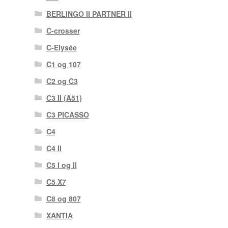
BERLINGO II PARTNER II
C-crosser
C-Elysée
C1 og 107
C2 og C3
C3 II (A51)
C3 PICASSO
C4
C4 II
C5 I og II
C5 X7
C8 og 807
XANTIA