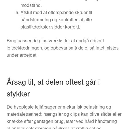
modstand.
Afslut med at efterspænde skruer til
håndstramning og kontroller, at alle
plastikdæksler sidder korrekt.
Brug passende plastværktøj for at undgå ridser i
loftbeklædningen, og opbevar små dele, så intet mistes
under arbejdet.
Årsag til, at delen oftest går i
stykker
De hyppigste fejlårsager er mekanisk belastning og
materialetræthed: hængsler og clips kan blive slidte eller
knække efter gentagen brug, især ved hård håndtering
eller hvis solskærmen påvirkes af kraftig sol og