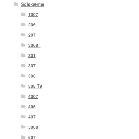
Solskærme
1007
206
207
3008 I
301
307
308
308 T9
4007
406
407
5008 I
607