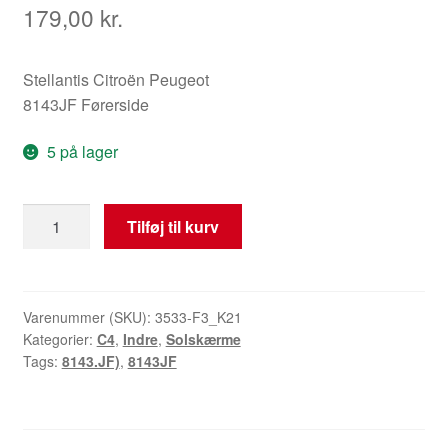
179,00
kr.
Stellantis Citroën Peugeot
8143JF Førerside
5 på lager
Førerens
Tilføj til kurv
Solskærm
Citroën
C4
8143JF
Varenummer (SKU):
3533-F3_K21
Kategorier:
C4
,
Indre
,
Solskærme
antal
Tags:
8143.JF)
,
8143JF