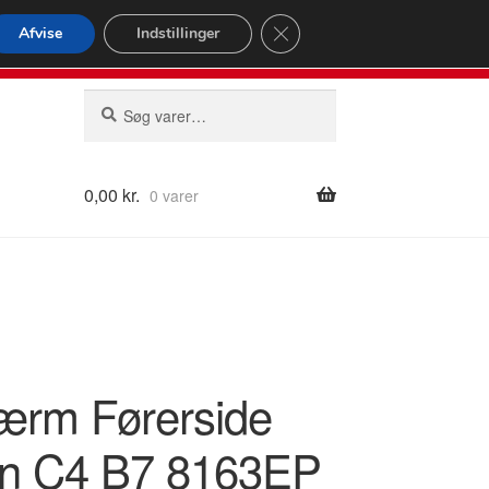
omspændende forsendelse
Close GDPR Cookie Banner
Afvise
Indstillinger
2 02
Man-fre 9-16
Søg
Søg
efter:
0,00
kr.
0 varer
ærm Førerside
ën C4 B7 8163EP