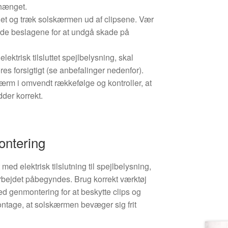
hænget.
t og træk solskærmen ud af clipsene. Vær
de beslagene for at undgå skade på
ektrisk tilsluttet spejlbelysning, skal
res forsigtigt (se anbefalinger nedenfor).
rm i omvendt rækkefølge og kontroller, at
dder korrekt.
ontering
ed elektrisk tilslutning til spejlbelysning,
 arbejdet påbegyndes. Brug korrekt værktøj
d genmontering for at beskytte clips og
ontage, at solskærmen bevæger sig frit