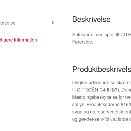
Beskrivelse
rivelse
Solskærm med spejl til CI
ligere information
Førerside.
Produktbeskrivel
Originaludseende solskærm ti
til CITROËN C4 II (B7). Den
blændingsbeskyttelse for før
sollys. Produktkoderne 81
søgning og reservedelsidentif
og gør-det-selv-folk at finde 