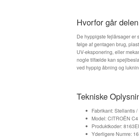
Hvorfor går delen 
De hyppigste fejlårsager er 
følge af gentagen brug, plast
UV-eksponering, eller meka
nogle tilfælde kan spejlbesl
ved hyppig åbning og luknin
Tekniske Oplysni
Fabrikant: Stellantis
Model: CITROËN C4 I
Produktkoder: 8163E
Yderligere Numre: 16