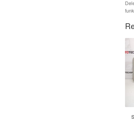
Dele
funk
Re
S