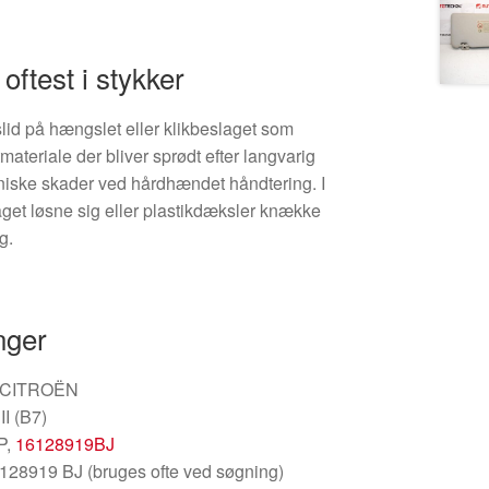
oftest i stykker
slid på hængslet eller klikbeslaget som
materiale der bliver sprødt efter langvarig
niske skader ved hårdhændet håndtering. I
aget løsne sig eller plastikdæksler knække
g.
nger
 / CITROËN
I (B7)
P,
16128919BJ
128919 BJ (bruges ofte ved søgning)