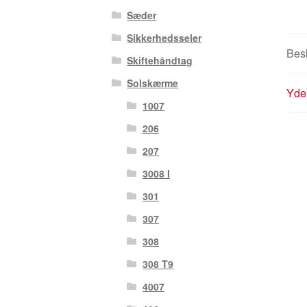
Sæder
Sikkerhedsseler
Besk
Skiftehåndtag
Solskærme
Yder
1007
206
207
3008 I
301
307
308
308 T9
4007