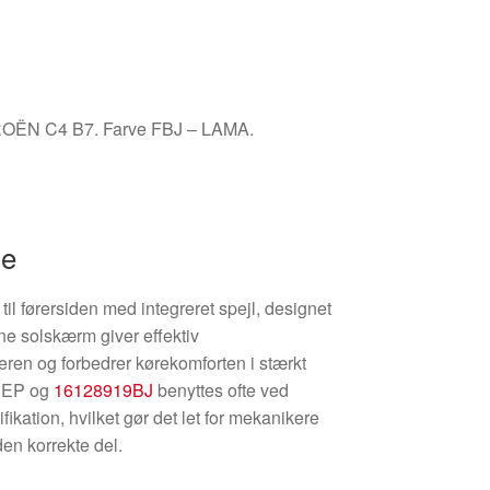
TROËN C4 B7. Farve FBJ – LAMA.
se
l førersiden med integreret spejl, designet
ne solskærm giver effektiv
eren og forbedrer kørekomforten i stærkt
63EP og
16128919BJ
benyttes ofte ved
ikation, hvilket gør det let for mekanikere
den korrekte del.