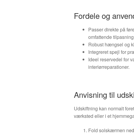
Fordele og anven
Passer direkte på fø
omfattende tilpasning
Robust hængsel og kli
Integreret spejl for p
Ideel reservedel for v
interiørreparationer.
Anvisning til udsk
Udskiftning kan normalt fore
værksted eller i et hjemmega
Fold solskærmen ned o