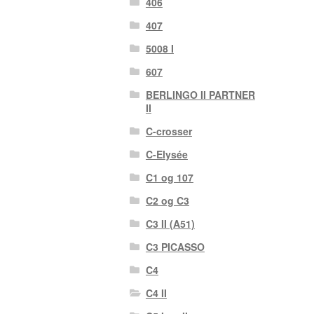
406
407
5008 I
607
BERLINGO II PARTNER
II
C-crosser
C-Elysée
C1 og 107
C2 og C3
C3 II (A51)
C3 PICASSO
C4
C4 II