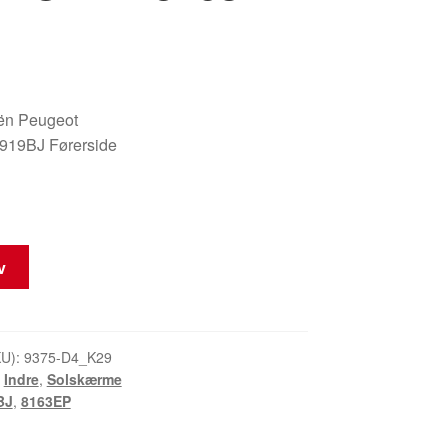
oën Peugeot
19BJ Førerside
rv
KU):
9375-D4_K29
,
Indre
,
Solskærme
BJ
,
8163EP