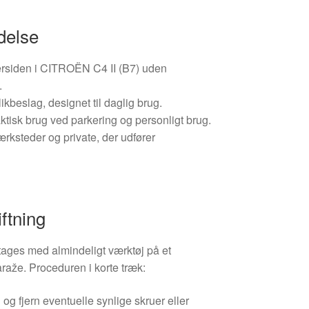
delse
rersiden i CITROËN C4 II (B7) uden
.
kbeslag, designet til daglig brug.
raktisk brug ved parkering og personligt brug.
ærksteder og private, der udfører
iftning
tages med almindeligt værktøj på et
raže. Proceduren i korte træk:
g fjern eventuelle synlige skruer eller