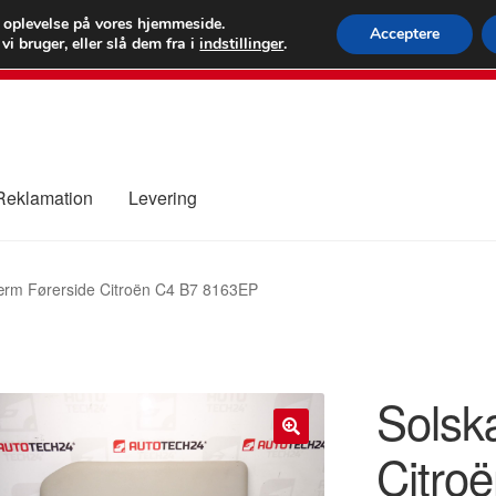
 kr.
FEDEX verdens
e oplevelse på vores hjemmeside.
Acceptere
i bruger, eller slå dem fra i
indstillinger
.
80 82 7
 Reklamation
Levering
ure
Kontakte
Kurv
Levering
Min Konto
Om os
Privatlivspolitik
ærm Førerside Citroën C4 B7 8163EP
Solsk
Citro
🔍