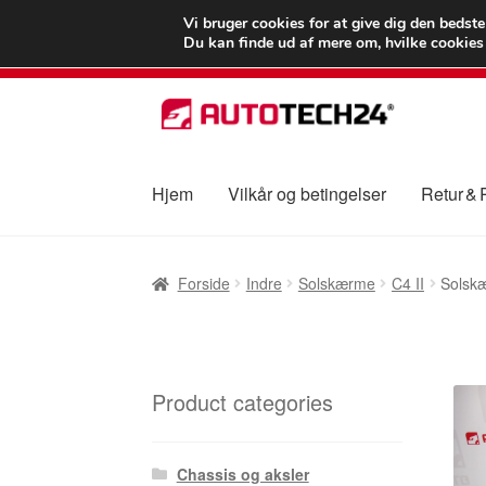
LEVERING fra 55
Vi bruger cookies for at give dig den bedst
Du kan finde ud af mere om, hvilke cookies v
Spring
Spring
til
til
navigation
indhold
Hjem
Vilkår og betingelser
Retur &
Forside
Betalinger
Kasse
Klage
Klageproced
Forside
Indre
Solskærme
C4 II
Solsk
Vilkår og betingelser
Product categories
Chassis og aksler