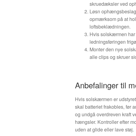
skruedæksler ved op
Løsn ophængsbeslage
opmærksom på at hol
loftsbeklædningen.
Hvis solskærmen har el
ledningsføringen frigø
Monter den nye solskæ
alle clips og skruer si
Anbefalinger til m
Hvis solskærmen er udstyret m
skal batteriet frakobles, før
og undgå overdreven kraft ve
hængsler. Kontroller efter m
uden at glide eller lave støj.