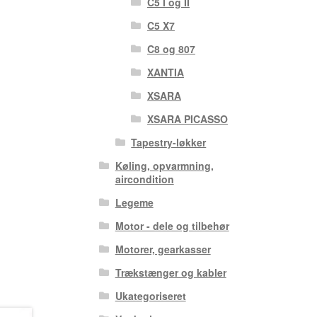
C5 I og II
C5 X7
C8 og 807
XANTIA
XSARA
XSARA PICASSO
Tapestry-løkker
Køling, opvarmning,
aircondition
Legeme
Motor - dele og tilbehør
Motorer, gearkasser
Trækstænger og kabler
Ukategoriseret