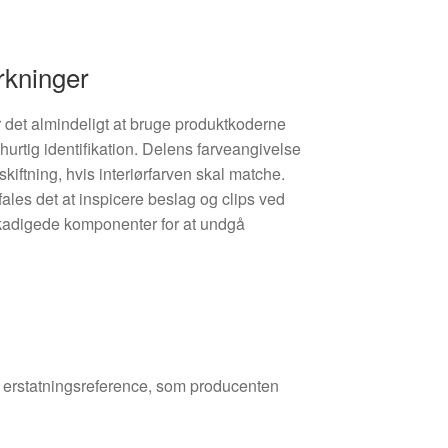
rkninger
 det almindeligt at bruge produktkoderne
 hurtig identifikation. Delens farveangivelse
ftning, hvis interiørfarven skal matche.
fales det at inspicere beslag og clips ved
kadigede komponenter for at undgå
den erstatningsreference, som producenten