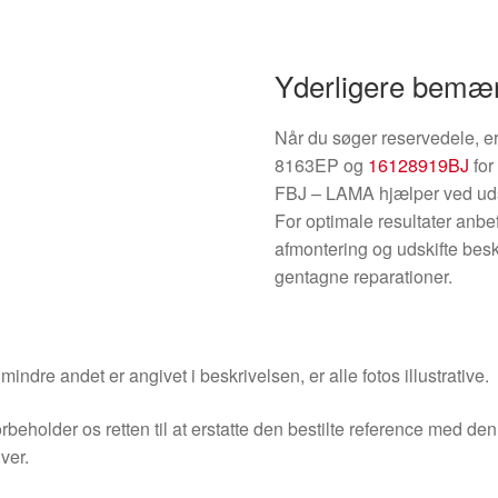
Yderligere bemæ
Når du søger reservedele, er
8163EP og
16128919BJ
for
FBJ – LAMA hjælper ved udski
For optimale resultater anbe
afmontering og udskifte bes
gentagne reparationer.
indre andet er angivet i beskrivelsen, er alle fotos illustrative.
orbeholder os retten til at erstatte den bestilte reference med 
ver.