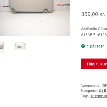
359,00
kr.
Stellantis Citr
8163EP 161289
1 på lager
Solskærm
Tilføj til ku
Førerside
Citroën
C4
B7
Varenummer (S
Kategorier:
C4 II
8163EP
Tags:
16128919
antal