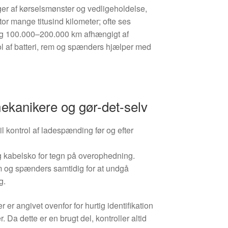
ger af kørselsmønster og vedligeholdelse,
tor mange titusind kilometer; ofte ses
ing 100.000–200.000 km afhængigt af
l af batteri, rem og spænders hjælper med
 mekanikere og gør-det-selv
l kontrol af ladespænding før og efter
og kabelsko for tegn på overophedning.
em og spænders samtidig for at undgå
g.
er angivet ovenfor for hurtig identifikation
. Da dette er en brugt del, kontroller altid