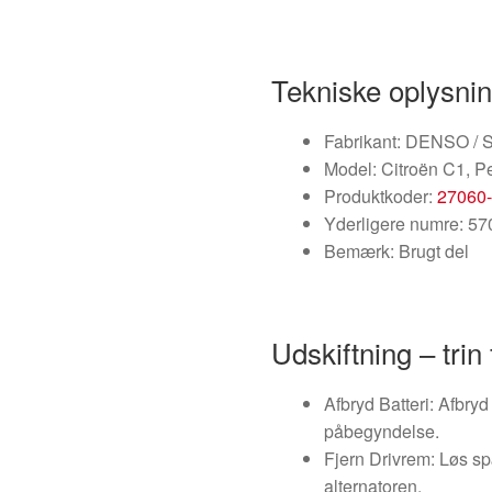
Tekniske oplysni
Fabrikant: DENSO / St
Model: Citroën C1, P
Produktkoder:
27060
Yderligere numre: 5
Bemærk: Brugt del
Udskiftning – trin 
Afbryd Batteri: Afbryd
påbegyndelse.
Fjern Drivrem: Løs s
alternatoren.