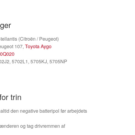
nger
ellantis (Citroën / Peugeot)
eugeot 107,
Toyota Aygo
-0Q020
702J2, 5702L1, 5705KJ, 5705NP
for trin
 altid den negative batteripol før arbejdets
pænderen og tag drivremmen af