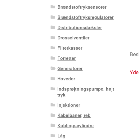
Brændstoftryksensorer
Brændstoftryksregulatorer
Distributionsdæksler
Drosselventiler
Filterkasser
Besk
Forretter
Generatorer
Yder
Hoveder
Indsprøjtningspumpe. højt
tryk
Injektioner
Kabelbaner, reb
Koblingscylindre
Låg