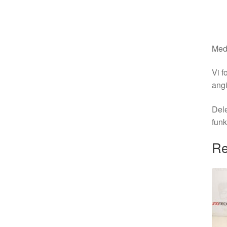
Medm
Vi f
angi
Dele
funk
Re