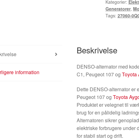
Kategorier:
Elek
27060-
Generatorer
,
Mo
0Q020
Tags:
27060-0Q
antal
Beskrivelse
rivelse
DENSO-alternator med kod
ligere information
C1, Peugeot 107 og
Toyota
Dette DENSO-alternator er en
Peugeot 107 og
Toyota Ayg
Produktet er velegnet til væ
brug for en pålidelig ladnings
Alternatoren sikrer genopladn
elektriske forbrugere under d
for stabil start og drift.