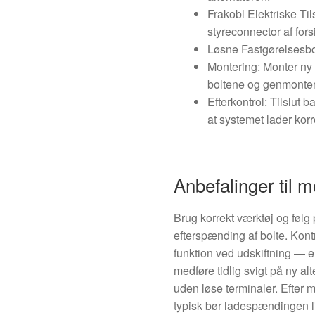
Frakobl Elektriske Ti
styreconnector af forsi
Løsne Fastgørelsesbol
Montering: Monter ny 
boltene og genmonte
Efterkontrol: Tilslut 
at systemet lader korr
Anbefalinger til m
Brug korrekt værktøj og føl
efterspænding af bolte. Kon
funktion ved udskiftning — e
medføre tidlig svigt på ny alt
uden løse terminaler. Efter 
typisk bør ladespændingen l