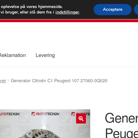
 kr.
FEDEX verdens
e oplevelse på vores hjemmeside.
Acceptere
i bruger, eller slå dem fra i
indstillinger
.
80 82 7
 Reklamation
Levering
ure
Kontakte
Kurv
Levering
Min Konto
Om os
Privatlivspolitik
rer
Generator Citroën C1 Peugeot 107 27060-0Q020
Gener
Peuge
🔍