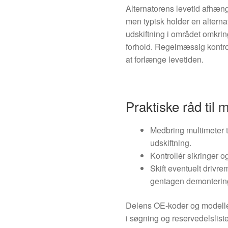
Alternatorens levetid afhæn
men typisk holder en alterna
udskiftning i området omkr
forhold. Regelmæssig kontro
at forlænge levetiden.
Praktiske råd til
Medbring multimeter ti
udskiftning.
Kontrollér sikringer 
Skift eventuelt drivr
gentagen demonterin
Delens OE-koder og modeller 
i søgning og reservedelslister