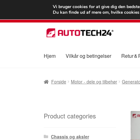
LEVERING fra 55
Vi bruger cookies for at give dig den bedst
Du kan finde ud af mere om, hvilke cookies v
Spring
Spring
til
til
navigation
indhold
Hjem
Vilkår og betingelser
Retur &
Forside
Betalinger
Kasse
Klage
Klageproced
Forside
Motor - dele og tilbehør
Generato
Vilkår og betingelser
Product categories
Chassis og aksler