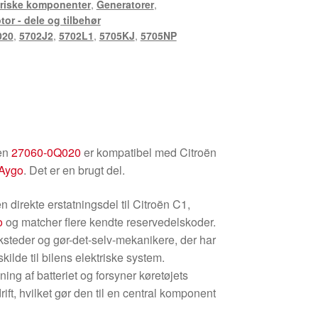
triske komponenter
,
Generatorer
,
tor - dele og tilbehør
020
,
5702J2
,
5702L1
,
5705KJ
,
5705NP
en
27060-0Q020
er kompatibel med Citroën
 Aygo
. Det er en brugt del.
 direkte erstatningsdel til Citroën C1,
o
og matcher flere kendte reservedelskoder.
rksteder og gør-det-selv-mekanikere, der har
kilde til bilens elektriske system.
ing af batteriet og forsyner køretøjets
rift, hvilket gør den til en central komponent