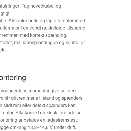
lslutninger: Tag hovedkabel og
gtigt.
te: Afmonter bolte og tag alternatoren ud.
alternator i omvendt rækkefølge, tilspænd
r remmen med korrekt spænding.
batteriet, mål ladespændingen og kontroller,
ekt.
ontering
g producentens momentangivelser ved
trollér drivremmens tilstand og spænders
n slidt rem eller defekt spænders kan
ernator. Sikr korrekt elektrisk forbindelse
montering anbefales en ladestrømstest;
igge omkring 13,8–14,6 V under drift.