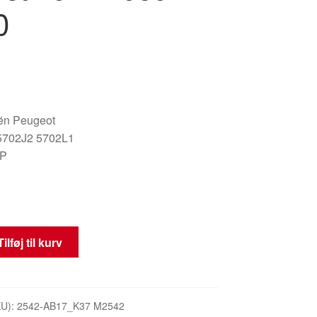
0
oën Peugeot
5702J2 5702L1
NP
Tilføj til kurv
KU):
2542-AB17_K37 M2542