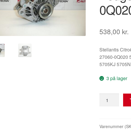
0Q02
538,00
kr.
Stellantis Citr
27060-0Q020 
5705KJ 5705
3 på lager
Generator
Citroën
C1
Peugeot
107
Varenummer (S