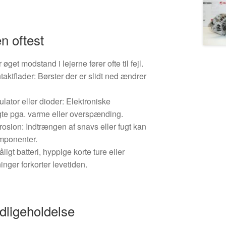
en oftest
r øget modstand i lejerne fører ofte til fejl.
taktflader: Børster der er slidt ned ændrer
ator eller dioder: Elektroniske
te pga. varme eller overspænding.
osion: Indtrængen af snavs eller fugt kan
mponenter.
ligt batteri, hyppige korte ture eller
inger forkorter levetiden.
dligeholdelse