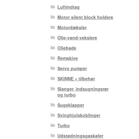
Luftindtag
Motor silent block holdere
Motordæksler
Olie-vand-vekslere
Oliebade
Remskive
Servo pumper
SKINNE + tilbehør
Slanger, indsugningsrør
og turbo
Sugeklapper
Svinghjulskoblinger
Turbo
Udstødningsgaskøler