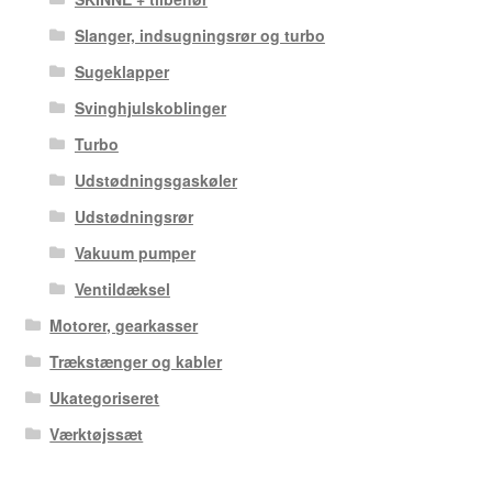
Slanger, indsugningsrør og turbo
Sugeklapper
Svinghjulskoblinger
Turbo
Udstødningsgaskøler
Udstødningsrør
Vakuum pumper
Ventildæksel
Motorer, gearkasser
Trækstænger og kabler
Ukategoriseret
Værktøjssæt