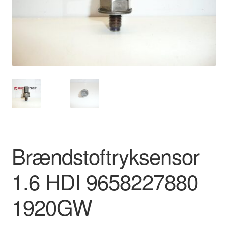
Kontakte
Kurv
Levering
Min Konto
Om os
Privatlivspolitik
Brændstoftryksensor
Vilkår og betingelser
1.6 HDI 9658227880
1920GW