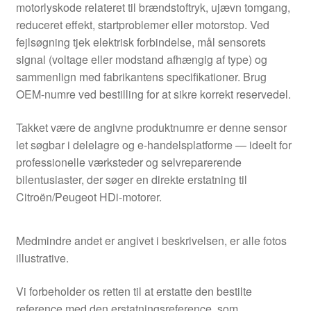
motorlyskode relateret til brændstoftryk, ujævn tomgang,
reduceret effekt, startproblemer eller motorstop. Ved
fejlsøgning tjek elektrisk forbindelse, mål sensorets
signal (voltage eller modstand afhængig af type) og
sammenlign med fabrikantens specifikationer. Brug
OEM-numre ved bestilling for at sikre korrekt reservedel.
Takket være de angivne produktnumre er denne sensor
let søgbar i delelagre og e‑handelsplatforme — ideelt for
professionelle værksteder og selvreparerende
bilentusiaster, der søger en direkte erstatning til
Citroën/Peugeot HDi-motorer.
Medmindre andet er angivet i beskrivelsen, er alle fotos
illustrative.
Vi forbeholder os retten til at erstatte den bestilte
reference med den erstatningsreference, som