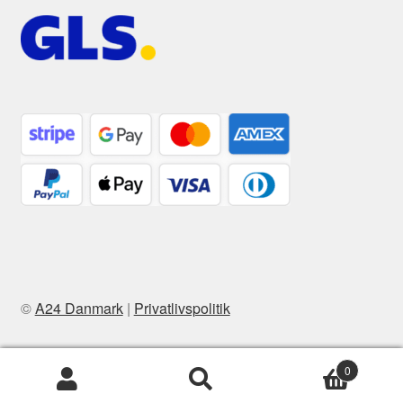
©
A24 Danmark
|
Privatlivspolitik
0
Søg
Søg
efter: