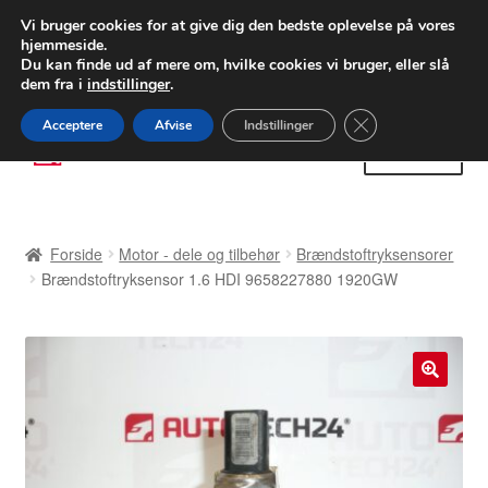
LEVERING fra 55 kr.
Vi bruger cookies for at give dig den bedste oplevelse på vores
hjemmeside.
FEDEX verdensomspændende forsendelse
Du kan finde ud af mere om, hvilke cookies vi bruger, eller slå
dem fra i
indstillinger
.
80 82 72 02
Man-fre 9-16
Close GDPR Cooki
Acceptere
Afvise
Indstillinger
Spring
Spring
Menu
til
til
navigation
indhold
Forside
Forside
Motor - dele og tilbehør
Brændstoftryksensorer
Betalinger
Brændstoftryksensor 1.6 HDI 9658227880 1920GW
Kasse
Klage
🔍
Klageprocedure