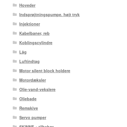
Hoveder
Indsprøjtningspumpe. højt tryk
Injektioner
Kabelbaner, reb
Koblingscylindre
Låg
Luftindtag
Motor silent block holdere
Motordæksler
Olie-vand-vekslere
Oliebade
Remskive
Servo pumper
SKINNE + tilbehør