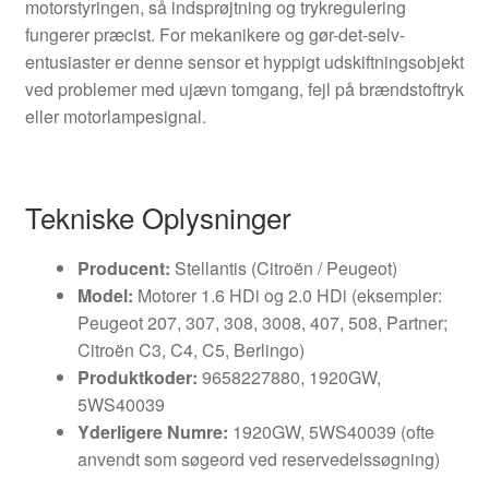
motorstyringen, så indsprøjtning og trykregulering
fungerer præcist. For mekanikere og gør-det-selv-
entusiaster er denne sensor et hyppigt udskiftningsobjekt
ved problemer med ujævn tomgang, fejl på brændstoftryk
eller motorlampesignal.
Tekniske Oplysninger
Producent:
Stellantis (Citroën / Peugeot)
Model:
Motorer 1.6 HDi og 2.0 HDi (eksempler:
Peugeot 207, 307, 308, 3008, 407, 508, Partner;
Citroën C3, C4, C5, Berlingo)
Produktkoder:
9658227880, 1920GW,
5WS40039
Yderligere Numre:
1920GW, 5WS40039 (ofte
anvendt som søgeord ved reservedelssøgning)