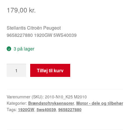
179,00
kr.
Stellantis Citroën Peugeot
9658227880 1920GW 5WS40039
3 på lager
Brændstoftryksensor
Tilføj til kurv
1.6
HDI
9658227880
1920GW
Varenummer (SKU):
2010-N10_K25 M2010
Kategorier:
Brændstoftryksensorer
,
Motor - dele og tilbehør
antal
Tags:
1920GW
,
5ws40039
,
9658227880