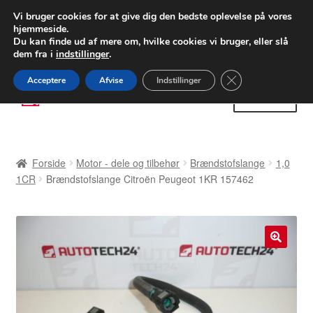
LEVERING fra 55 kr.
Vi bruger cookies for at give dig den bedste oplevelse på vores
hjemmeside.
FEDEX verdensomspændende forsendelse
Du kan finde ud af mere om, hvilke cookies vi bruger, eller slå
dem fra i
indstillinger
.
80 82 72 02
Man-fre 9-16
Close GDPR Cooki
Acceptere
Afvise
Indstillinger
Spring
Spring
Menu
til
til
navigation
indhold
Forside
Forside
Motor - dele og tilbehør
Brændstofslange
1,0
Betalinger
1CR
Brændstofslange Citroën Peugeot 1KR 157462
Kasse
Klage
🔍
Klageprocedure