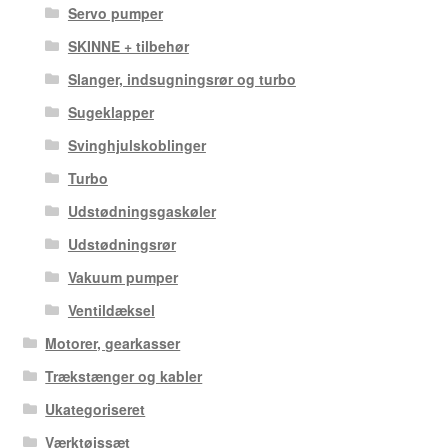
Servo pumper
SKINNE + tilbehør
Slanger, indsugningsrør og turbo
Sugeklapper
Svinghjulskoblinger
Turbo
Udstødningsgaskøler
Udstødningsrør
Vakuum pumper
Ventildæksel
Motorer, gearkasser
Trækstænger og kabler
Ukategoriseret
Værktøjssæt