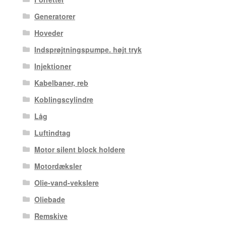
Generatorer
Hoveder
Indsprøjtningspumpe. højt tryk
Injektioner
Kabelbaner, reb
Koblingscylindre
Låg
Luftindtag
Motor silent block holdere
Motordæksler
Olie-vand-vekslere
Oliebade
Remskive