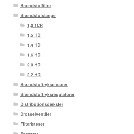
Brændstoffiltre
Brændstofslange
1,0 1CR
1,5 HDi
1.4 HDi
1.6 HDi
2.0 HDi
2.2 HDI
Brændstoftryksensorer
Brændstoftryksregulatorer
Distributionsdæksler
Drosselventiler
Filterkasser
Forretter