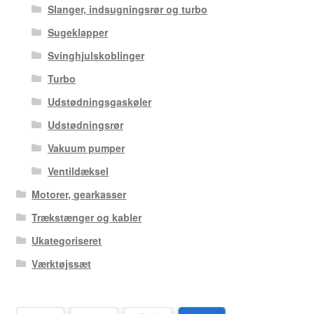
Slanger, indsugningsrør og turbo
Sugeklapper
Svinghjulskoblinger
Turbo
Udstødningsgaskøler
Udstødningsrør
Vakuum pumper
Ventildæksel
Motorer, gearkasser
Trækstænger og kabler
Ukategoriseret
Værktøjssæt