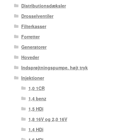
Distributionsdæksler
Drosselventiler
Filterkasser
Forretter
Generatorer
Hoveder
Indsprøjtningspumpe. højt tryk
Injektioner
1,0 1CR
1,4 benz
1,5 HDi
1,8 16V og 2,0 16V
1.4 HDi
1.6 HDi