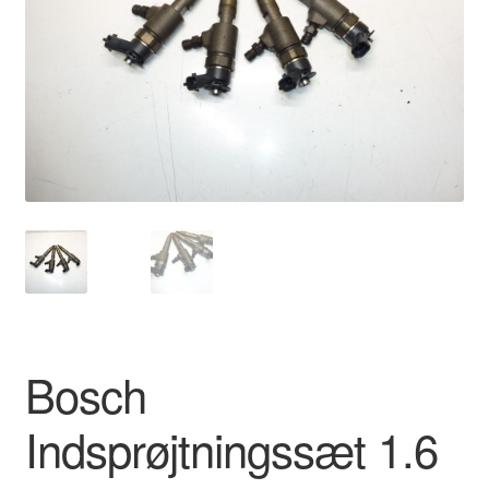
Kontakte
Kurv
Levering
Min Konto
Om os
Privatlivspolitik
Vilkår og betingelser
Bosch
Indsprøjtningssæt 1.6