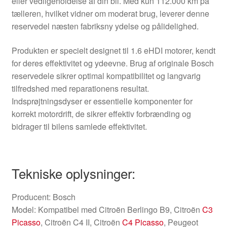
eller vedligeholdelse af din bil. Med kun 112.000 km på
tælleren, hvilket vidner om moderat brug, leverer denne
reservedel næsten fabriksny ydelse og pålidelighed.
Produkten er specielt designet til 1.6 eHDI motorer, kendt
for deres effektivitet og ydeevne. Brug af originale Bosch
reservedele sikrer optimal kompatibilitet og langvarig
tilfredshed med reparationens resultat.
Indsprøjtningsdyser er essentielle komponenter for
korrekt motordrift, de sikrer effektiv forbrænding og
bidrager til bilens samlede effektivitet.
Tekniske oplysninger:
Producent: Bosch
Model: Kompatibel med Citroën Berlingo B9, Citroën
C3
Picasso
, Citroën C4 II, Citroën
C4 Picasso
, Peugeot