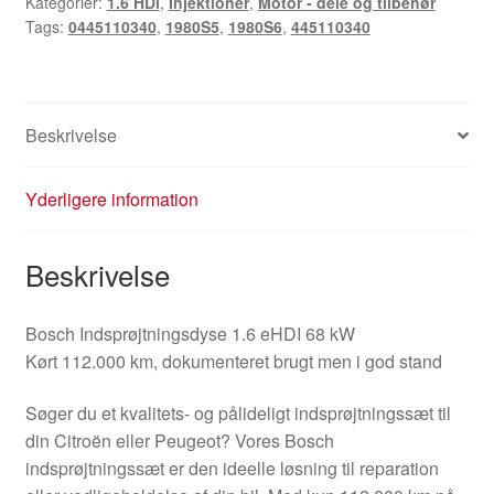
Kategorier:
1.6 HDi
,
Injektioner
,
Motor - dele og tilbehør
Tags:
0445110340
,
1980S5
,
1980S6
,
445110340
Beskrivelse
Yderligere information
Beskrivelse
Bosch Indsprøjtningsdyse 1.6 eHDI 68 kW
Kørt 112.000 km, dokumenteret brugt men i god stand
Søger du et kvalitets- og pålideligt indsprøjtningssæt til
din Citroën eller Peugeot? Vores Bosch
indsprøjtningssæt er den ideelle løsning til reparation