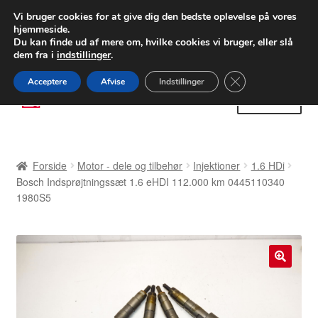
LEVERING fra 55 kr.
Vi bruger cookies for at give dig den bedste oplevelse på vores
hjemmeside.
FEDEX verdensomspændende forsendelse
Du kan finde ud af mere om, hvilke cookies vi bruger, eller slå
dem fra i
indstillinger
.
80 82 72 02
Man-fre 9-16
Close GDPR Cooki
Acceptere
Afvise
Indstillinger
Spring
Spring
Menu
til
til
navigation
indhold
Forside
Forside
Motor - dele og tilbehør
Injektioner
1.6 HDi
Betalinger
Bosch Indsprøjtningssæt 1.6 eHDI 112.000 km 0445110340
1980S5
Kasse
Klage
🔍
Klageprocedure