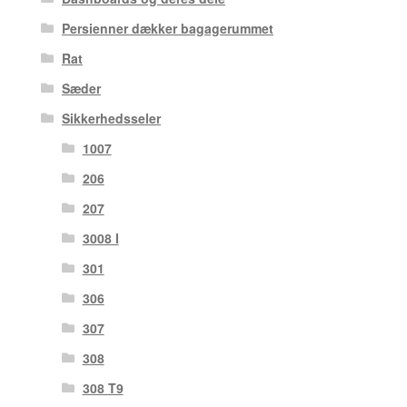
Persienner dækker bagagerummet
Rat
Sæder
Sikkerhedsseler
1007
206
207
3008 I
301
306
307
308
308 T9