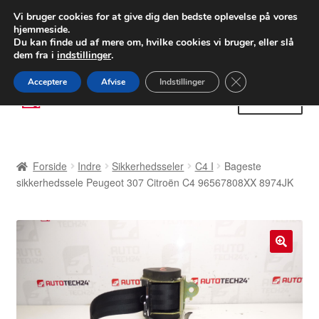
LEVERING fra 55 kr.
Vi bruger cookies for at give dig den bedste oplevelse på vores
hjemmeside.
FEDEX verdensomspændende forsendelse
Du kan finde ud af mere om, hvilke cookies vi bruger, eller slå
dem fra i
indstillinger
.
80 82 72 02
Man-fre 9-16
Close GDPR Cooki
Acceptere
Afvise
Indstillinger
Spring
Spring
Menu
til
til
navigation
indhold
Forside
Forside
Indre
Sikkerhedsseler
C4 I
Bageste
Betalinger
sikkerhedssele Peugeot 307 Citroën C4 96567808XX 8974JK
Kasse
Klage
🔍
Klageprocedure