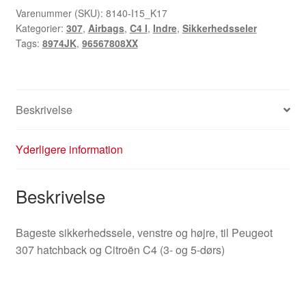
Citroën
Varenummer (SKU):
8140-I15_K17
Kategorier:
307
,
Airbags
,
C4 I
,
Indre
,
Sikkerhedsseler
C4
Tags:
8974JK
,
96567808XX
96567808XX
8974JK
antal
Beskrivelse
Yderligere information
Beskrivelse
Bageste sikkerhedssele, venstre og højre, til Peugeot
307 hatchback og Citroën C4 (3- og 5-dørs)