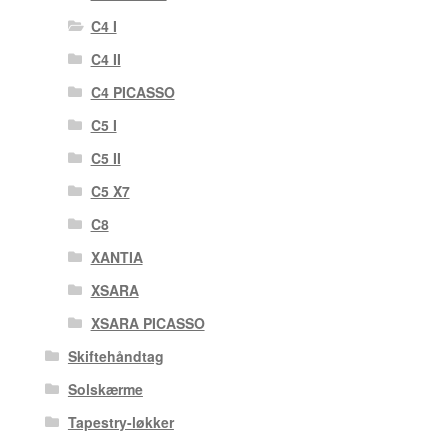
C4 I
C4 II
C4 PICASSO
C5 I
C5 II
C5 X7
C8
XANTIA
XSARA
XSARA PICASSO
Skiftehåndtag
Solskærme
Tapestry-løkker