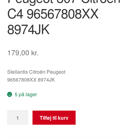
C4 96567808XX
8974JK
179,00
kr.
Stellantis Citroën Peugeot
96567808XX 8974JK
5 på lager
Bageste
Tilføj til kurv
sikkerhedssele
Peugeot
307