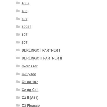
4007
406
407
5008 I
607
807
BERLINGO I PARTNER I
BERLINGO II PARTNER II
C-crosser
C-Elysée
C1 og 107
C2 og C3 I
C3 II (A51)
C3 Picasso