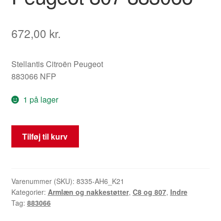
672,00
kr.
Stellantis Citroën Peugeot
883066 NFP
1 på lager
Armlæn
Tilføj til kurv
Alcantara
Førerside
Citroën
C8
Varenummer (SKU):
8335-AH6_K21
Kategorier:
Armlæn og nakkestøtter
,
C8 og 807
,
Indre
Peugeot
Tag:
883066
807
883066