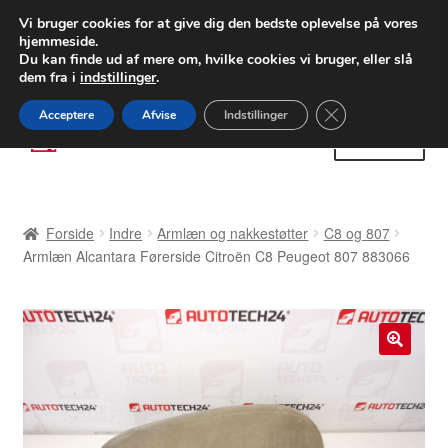
LEVERING fra 55 kr.
Vi bruger cookies for at give dig den bedste oplevelse på vores
hjemmeside.
FEDEX verdensomspændende forsendelse
Du kan finde ud af mere om, hvilke cookies vi bruger, eller slå
dem fra i
indstillinger
.
80 82 72 02
Man-fre 9-16
Close GDPR Cooki
Acceptere
Afvise
Indstillinger
Spring
Spring
Menu
til
til
navigation
indhold
Forside
Forside
Indre
Armlæn og nakkestøtter
C8 og 807
Betalinger
Armlæn Alcantara Førerside Citroën C8 Peugeot 807 883066
Kasse
Klage
🔍
Klageprocedure