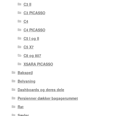
C3 II
C3 PICASSO
C4
C4 PICASSO
C5 I og II
C5 X7
C8 og 807
XSARA PICASSO
Bakspejl
Belysning
Dashboards og deres dele
Persienner dækker bagagerummet
Rat
Sæder