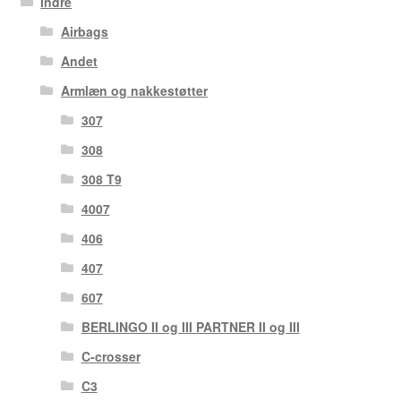
Indre
Airbags
Andet
Armlæn og nakkestøtter
307
308
308 T9
4007
406
407
607
BERLINGO II og III PARTNER II og III
C-crosser
C3