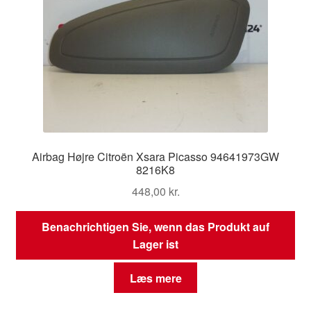
Airbag Højre Citroën Xsara Picasso 94641973GW
8216K8
448,00
kr.
Benachrichtigen Sie, wenn das Produkt auf
Lager ist
Læs mere