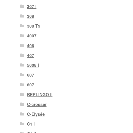
307 I
308
308 T9
4007
406
407
5008 I
607
807
BERLINGO II
C-crosser
C-Elysée
C1 I