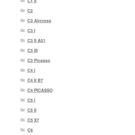
C1 II
C2
C3 Aircross
C3 I
C3 II A51
C3 III
C3 Picasso
C4 I
C4 II B7
C4 PICASSO
C5 I
C5 II
C5 X7
C6