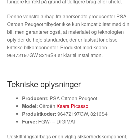
fungere korrekt på grund af tidligere brug eller uheld.
Denne venstre airbag fra anerkendte producenter PSA
Citroën Peugeot tilbyder ikke kun kompatibilitet med din
bil, men garanterer også, at materialet og teknologien
opfylder de høje standarder, der er fastsat for disse
kritiske bilkomponenter. Produktet med koden
96472197GW 8216S4 er klar til installation.
Tekniske oplysninger
Producent:
PSA Citroën Peugeot
Model:
Citroën
Xsara Picasso
Produktkoder:
96472197GW, 8216S4
Farve:
FGW- – DIGIMAT
Udskiftningsairbags er en vigtig sikkerhedskomponent,