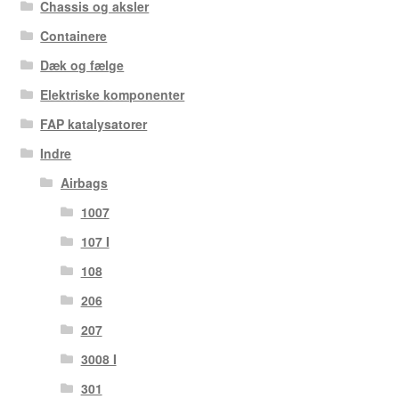
Chassis og aksler
Containere
Dæk og fælge
Elektriske komponenter
FAP katalysatorer
Indre
Airbags
1007
107 I
108
206
207
3008 I
301