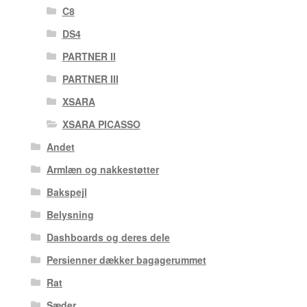
C8
DS4
PARTNER II
PARTNER III
XSARA
XSARA PICASSO
Andet
Armlæn og nakkestøtter
Bakspejl
Belysning
Dashboards og deres dele
Persienner dækker bagagerummet
Rat
Sæder