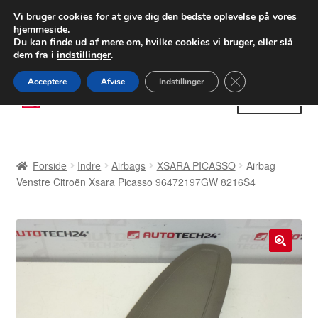
LEVERING fra 55 kr.
Vi bruger cookies for at give dig den bedste oplevelse på vores
hjemmeside.
FEDEX verdensomspændende forsendelse
Du kan finde ud af mere om, hvilke cookies vi bruger, eller slå
dem fra i
indstillinger
.
80 82 72 02
Man-fre 9-16
Close GDPR Cooki
Acceptere
Afvise
Indstillinger
Spring
Spring
Menu
til
til
navigation
indhold
Forside
Forside
Indre
Airbags
XSARA PICASSO
Airbag
Betalinger
Venstre Citroën Xsara Picasso 96472197GW 8216S4
Kasse
Klage
🔍
Klageprocedure