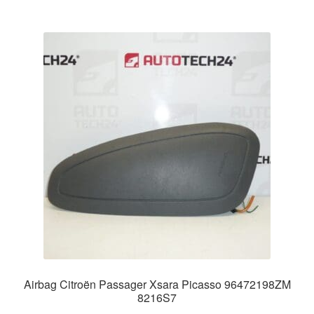
Airbag Citroën Passager Xsara Picasso 96472198ZM
8216S7