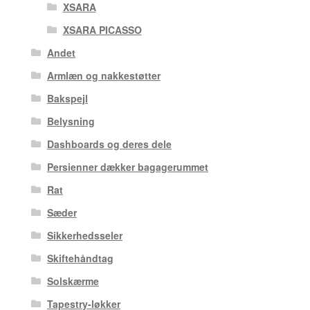
XSARA
XSARA PICASSO
Andet
Armlæn og nakkestøtter
Bakspejl
Belysning
Dashboards og deres dele
Persienner dækker bagagerummet
Rat
Sæder
Sikkerhedsseler
Skiftehåndtag
Solskærme
Tapestry-løkker