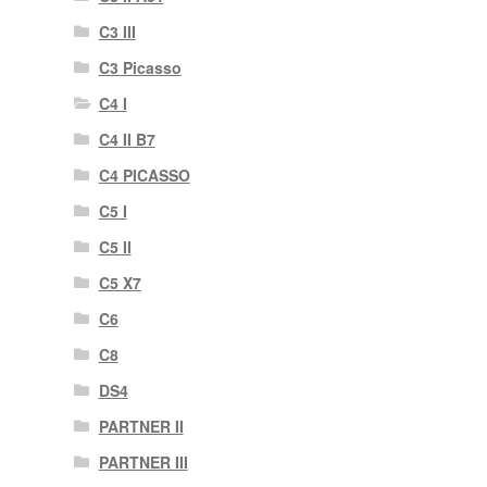
C3 III
C3 Picasso
C4 I
C4 II B7
C4 PICASSO
C5 I
C5 II
C5 X7
C6
C8
DS4
PARTNER II
PARTNER III