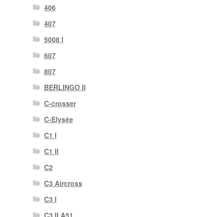
406
407
5008 I
607
807
BERLINGO II
C-crosser
C-Elysée
C1 I
C1 II
C2
C3 Aircross
C3 I
C3 II A51