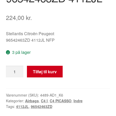
224,00
kr.
Stellantis Citroën Peugeot
96542463ZD 4112JL NFP
3 på lager
Airbag
Tilføj til kurv
til
rat
Citroën
C4
Varenummer (SKU):
4489-AD1_K6
Kategorier:
Airbags
,
C4 I
,
C4 PICASSO
,
Indre
Picasso
Tags:
4112JL
,
96542463ZD
96542463ZD
4112JL