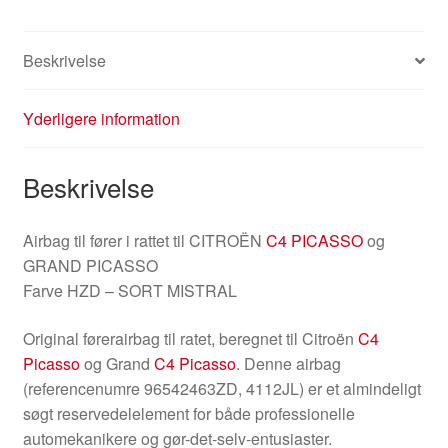
antal
Beskrivelse
Yderligere information
Beskrivelse
Airbag til fører i rattet til CITROËN
C4 PICASSO
og
GRAND PICASSO
Farve HZD – SORT MISTRAL
Original førerairbag til ratet, beregnet til Citroën
C4
Picasso
og Grand
C4 Picasso
. Denne airbag
(referencenumre 96542463ZD, 4112JL) er et almindeligt
søgt reservedelelement for både professionelle
automekanikere og gør-det-selv-entusiaster.