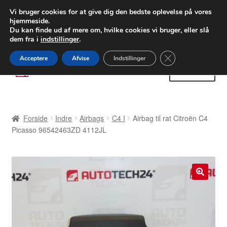
LEVERING fra 55 kr.
Vi bruger cookies for at give dig den bedste oplevelse på vores
hjemmeside.
FEDEX verdensomspændende forsendelse
Du kan finde ud af mere om, hvilke cookies vi bruger, eller slå
dem fra i
indstillinger
.
80 82 72 02
Man-fre 9-16
Close GDPR Cooki
Acceptere
Afvise
Indstillinger
Spring
Spring
Menu
til
til
navigation
indhold
Forside
Forside
Indre
Airbags
C4 I
Airbag til rat Citroën C4
Betalinger
Picasso 96542463ZD 4112JL
Kasse
Klage
🔍
Klageprocedure