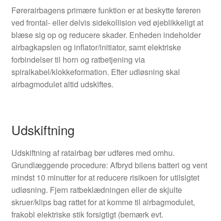
Førerairbagens primære funktion er at beskytte føreren
ved frontal- eller delvis sidekollision ved øjeblikkeligt at
blæse sig op og reducere skader. Enheden indeholder
airbagkapslen og inflator/initiator, samt elektriske
forbindelser til horn og ratbetjening via
spiralkabel/klokkeformation. Efter udløsning skal
airbagmodulet altid udskiftes.
Udskiftning
Udskiftning af ratairbag bør udføres med omhu.
Grundlæggende procedure: Afbryd bilens batteri og vent
mindst 10 minutter for at reducere risikoen for utilsigtet
udløsning. Fjern ratbeklædningen eller de skjulte
skruer/klips bag rattet for at komme til airbagmodulet,
frakobl elektriske stik forsigtigt (bemærk evt.