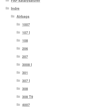
FAP katalysatorer
Indre
Airbags
1007
107 I
108
206
207
3008 I
301
307 I
308
308 T9
4007