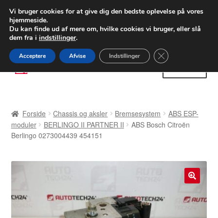
LEVERING fra 55 kr.
Vi bruger cookies for at give dig den bedste oplevelse på vores
hjemmeside.
FEDEX verdensomspændende forsendelse
Du kan finde ud af mere om, hvilke cookies vi bruger, eller slå
dem fra i
indstillinger
.
80 82 72 02
Man-fre 9-16
Close GDPR Cooki
Acceptere
Afvise
Indstillinger
Spring
Spring
Menu
til
til
navigation
indhold
Forside
Forside
Chassis og aksler
Bremsesystem
ABS ESP-
Betalinger
moduler
BERLINGO II PARTNER II
ABS Bosch Citroën
Berlingo 0273004439 454151
Kasse
Klage
🔍
Klageprocedure