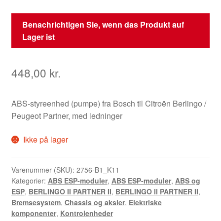
Benachrichtigen Sie, wenn das Produkt auf
Lager ist
448,00
kr.
ABS-styreenhed (pumpe) fra Bosch til Citroën Berlingo /
Peugeot Partner, med ledninger
Ikke på lager
Varenummer (SKU):
2756-B1_K11
Kategorier:
ABS ESP-moduler
,
ABS ESP-moduler
,
ABS og
ESP
,
BERLINGO II PARTNER II
,
BERLINGO II PARTNER II
,
Bremsesystem
,
Chassis og aksler
,
Elektriske
komponenter
,
Kontrolenheder