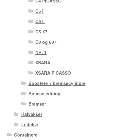
C4 PICASSO
C5 I
C5 II
C5 X7
C8 og 807
NR. 1
XSARA
XSARA PICASSO
Boostere + bremsecylindre
Bremseledning
Bremser
Halvakser
Ledelse
Containere