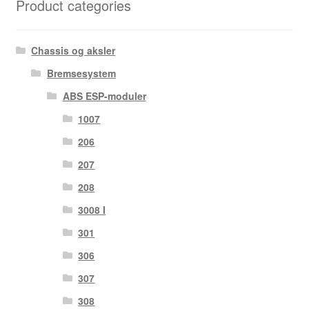
Product categories
Chassis og aksler
Bremsesystem
ABS ESP-moduler
1007
206
207
208
3008 I
301
306
307
308