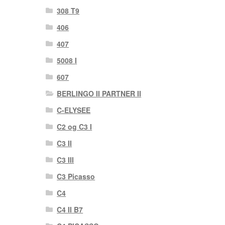
308 T9
406
407
5008 I
607
BERLINGO II PARTNER II
C-ELYSEE
C2 og C3 I
C3 II
C3 III
C3 Picasso
C4
C4 II B7